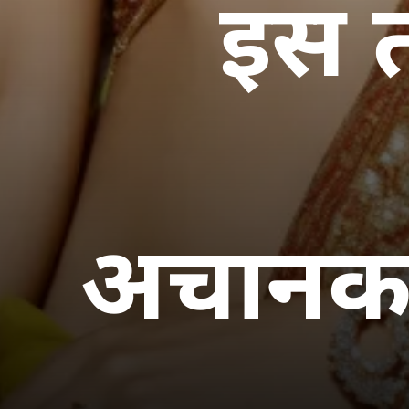
इस त
अचानक 