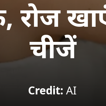
े, रोज खाएं
चीजें
Credit:
AI