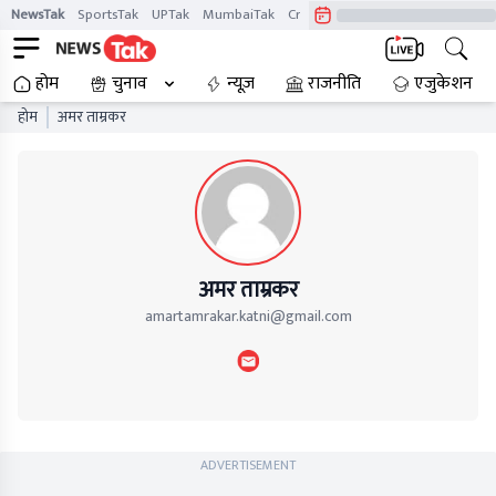
NewsTak
SportsTak
UPTak
MumbaiTak
CrimeTak
Lallantop
AstroTak
होम
चुनाव
न्यूज़
राजनीति
एजुकेशन
होम
अमर ताम्रकर
अमर ताम्रकर
amartamrakar.katni@gmail.com
ADVERTISEMENT