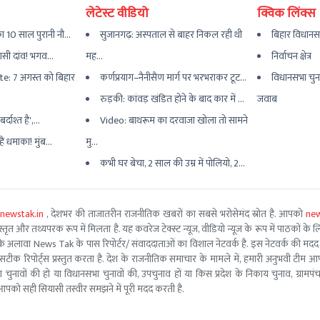
लेटेस्ट वीडियो
क्विक लिंक्स
 10 साल पुरानी नौ...
सुजानगढ़: अस्पताल से बाहर निकल रही थी
बिहार विधानस
यासी दांव! भगव...
मह...
निर्वाचन क्षेत्र
e: 7 अगस्त को बिहार
कर्णप्रयाग–नैनीसैंण मार्ग पर भरभराकर टूट...
विधानसभा चुन
रुड़की: कांवड़ खंडित होने के बाद कार में ...
जवाब
्दाश्त है',...
Video: बाथरूम का दरवाजा खोला तो सामने
ैं धमाका! मुंब...
मु...
कभी घर बेचा, 2 साल की उम्र में पोलियो, 2...
newstak.in
, देशभर की ताजातरीन राजनीतिक खबरों का सबसे भरोसेमंद स्रोत है. आपको
new
तृत और तथ्यपरक रूप में मिलता है. यह कवरेज टेक्स्ट न्यूज, वीडियो न्यूज के रूप में पाठकों के लिए
ूरो टीम के अलावा News Tak के पास रिपोर्टर/ संवाददाताओं का विशाल नेटवर्क है. इस नेटवर्क की
सटीक रिपोर्ट्स प्रस्तुत करता है. देश के राजनीतिक समाचार के मामले में, हमारी अनुभवी ट
सभा चुनावों की हो या विधानसभा चुनावों की, उपचुनाव हों या किस प्रदेश के निकाय चुनाव, ग्रामप
पको सही सियासी तस्वीर समझने में पूरी मदद करती है.