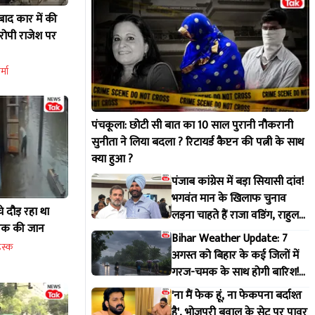
बाद कार में की
रोपी राजेश पर
्मा
पंचकूला: छोटी सी बात का 10 साल पुरानी नौकरानी
सुनीता ने लिया बदला ? रिटायर्ड कैप्टन की पत्नी के साथ
क्या हुआ ?
पंजाब कांग्रेस में बड़ा सियासी दांव!
भगवंत मान के खिलाफ चुनाव
े दौड़ रहा था
लड़ना चाहते हैं राजा वडिंग, राहुल
युवक की जान
गांधी से मांगी हरी झंडी
Bihar Weather Update: 7
ेस्क
अगस्त को बिहार के कई जिलों में
गरज-चमक के साथ होगी बारिश!
IMD ने जारी किया अलर्ट
'ना मैं फेक हूं, ना फेकपना बर्दाश्त
है', भोजपुरी बवाल के सेट पर पावर