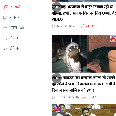
सुजानगढ़: अस्पताल से बाहर निकल रही थी
वीडियो
महिला, तभी अचानक सिर पर गिरा छज्जा, देखे
मनोरंजन
VIDEO
Aug 05 2026
· By
विशाल शर्मा
भारत Tak
मौसम
टॉपिक
Video: बाथरूम का दरवाजा खोला तो सामने
मुंह खोले बैठा था विकराल मगरमच्छ, डॉगी ने
दिया मकान मालिक को इशारा
Jul 30 2026
· By
न्यूज तक डेस्क