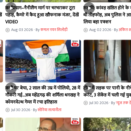
कर्णप्रयाग–नैनीसैंण मार्ग पर भरभराकर टूटा
रुड़की: कांवड़ खंडित होने के 
ं
पहाड़, कैमरे में कैद हुआ खौफनाक मंजर, देंखें
थी तोड़फोड़, अब पुलिस ने आ
VIDEO
लिया बड़ा एक्शन
Aug 03 2026
· By
कमल नयन सिलोड़ी
Aug 02 2026
· By
अंकित शर
कभी घर बेचा, 2 साल की उम्र में पोलियो, 28 में
टोंक में सड़क पर पानी के नीच
नौकरी गई...अब महेंद्रगढ़ की शर्मिला धनखड़ ने
करंट, 3 सेकेंड में चली गई 
कॉमनवेल्थ गेम्स में रचा इतिहास
Jul 30 2026
· By
न्यूज तक ड
Jul 30 2026
· By
सोनिया सत्यानीता