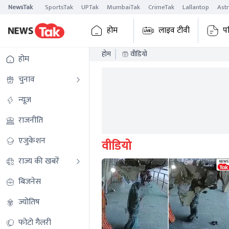
NewsTak
SportsTak
UPTak
MumbaiTak
CrimeTak
Lallantop
Ast
होम
लाइव टीवी
प
होम
वीडियो
होम
चुनाव
न्यूज़
राजनीति
एजुकेशन
वीडियो
राज्य की खबरें
बिजनेस
ज्योतिष
फोटो गैलरी