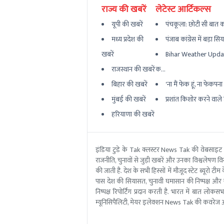
राज्य की खबरें
लेटेस्ट आर्टिकल्स
यूपी की खबरें
पंचकूला: छोटी सी बात का
मध्य प्रदेश की
पंजाब कांग्रेस में बड़ा सि
खबरें
Bihar Weather Updat
राजस्थान की खबरें
क...
बिहार की खबरें
'ना मैं फेक हूं, ना फेकपना बर
मुंबई की खबरें
प्रशांत किशोर करने वाले ह
हरियाणा की खबरें
इंडिया टुडे के Tak क्लस्टर News Tak की वेबसाइट
राजनीति, चुनावों से जुड़ी खबरें और उनका विश्वलेषण विस्
की जाती है. देश के सभी हिस्सों में मौजूद स्टेट ब्य
पास देश की सियासत, चुनावी घमासान की निष्पक्ष और 
निष्पक्ष रिपोर्टिंग प्रदान करती है. भारत में बात लोक
म्यूनिसिपैलिटी, मेयर इलेक्शन News Tak की कवरेज आ