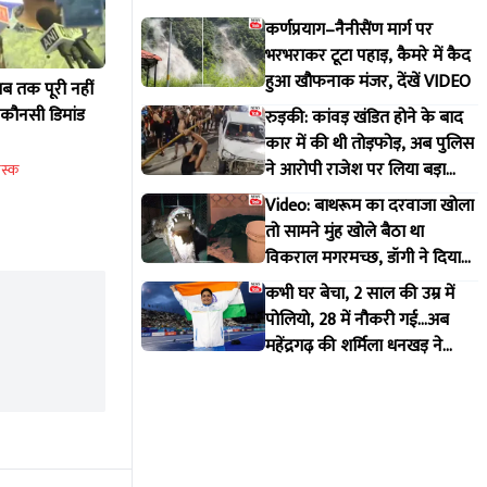
कर्णप्रयाग–नैनीसैंण मार्ग पर
भरभराकर टूटा पहाड़, कैमरे में कैद
हुआ खौफनाक मंजर, देंखें VIDEO
.जब तक पूरी नहीं
ी कौनसी डिमांड
रुड़की: कांवड़ खंडित होने के बाद
कार में की थी तोड़फोड़, अब पुलिस
ने आरोपी राजेश पर लिया बड़ा
ेस्क
एक्शन
Video: बाथरूम का दरवाजा खोला
तो सामने मुंह खोले बैठा था
विकराल मगरमच्छ, डॉगी ने दिया
मकान मालिक को इशारा
कभी घर बेचा, 2 साल की उम्र में
पोलियो, 28 में नौकरी गई...अब
महेंद्रगढ़ की शर्मिला धनखड़ ने
कॉमनवेल्थ गेम्स में रचा इतिहास