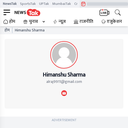
NewsTak
SportsTak
UPTak
MumbaiTak
CrimeTak
Lallantop
AstroTak
होम
चुनाव
न्यूज़
राजनीति
एजुकेशन
होम
Himanshu Sharma
Himanshu Sharma
alraj9911@gmail.com
ADVERTISEMENT