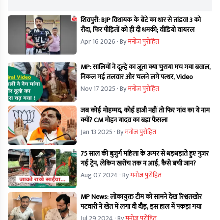
शिवपुरी: BJP विधायक के बेटे का थार से तांडव! 3 को
रौंदा, फिर पीड़ितों को ही दी धमकी; वीडियो वायरल
Apr 16 2026
· By
मनोज पुरोहित
MP: सालियों ने दूल्हे का जूता क्या चुराया मच गया बवाल,
निकल गई तलवार और चलने लगे पत्थर, Video
Nov 17 2025
· By
मनोज पुरोहित
जब कोई मोहम्मद, कोई हाजी नहीं तो फिर गांव का ये नाम
क्यों? CM मोहन यादव का बड़ा फैसला
Jan 13 2025
· By
मनोज पुरोहित
75 साल की बुजुर्ग महिला के ऊपर से धड़धड़ाते हुए गुजर
गई ट्रेन, लेकिन खरोंच तक न आई, कैसे बची जान?
Aug 07 2024
· By
मनोज पुरोहित
MP News: लोकायुक्त टीम को सामने देख रिश्वतखोर
पटवारी ने खेत में लगा दी दौड़, इस हाल में पकड़ा गया
Jul 29 2024
· By
मनोज पुरोहित