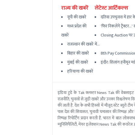
राज्य की खबरें
लेटेस्ट आर्टिकल्स
यूपी की खबरें
दतिया उपचुनाव में हार 
मध्य प्रदेश की
'फिर निकलेंगे ट्रैक्टर...
खबरें
Closing Auction पर उ
राजस्थान की खबरें
में...
बिहार की खबरें
8th Pay Commission: दि
मुंबई की खबरें
इंदौर: शिलांग हनीमून मर्डर
हरियाणा की खबरें
इंडिया टुडे के Tak क्लस्टर News Tak की वेबसाइट
राजनीति, चुनावों से जुड़ी खबरें और उनका विश्वलेषण विस्
की जाती है. देश के सभी हिस्सों में मौजूद स्टेट ब्य
पास देश की सियासत, चुनावी घमासान की निष्पक्ष और 
निष्पक्ष रिपोर्टिंग प्रदान करती है. भारत में बात लोक
म्यूनिसिपैलिटी, मेयर इलेक्शन News Tak की कवरेज आ