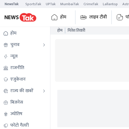
NewsTak
SportsTak
UPTak
MumbaiTak
CrimeTak
Lallantop
Ast
होम
लाइव टीवी
प
होम
नितेश तिवारी
होम
चुनाव
न्यूज़
राजनीति
एजुकेशन
राज्य की खबरें
बिजनेस
ज्योतिष
फोटो गैलरी