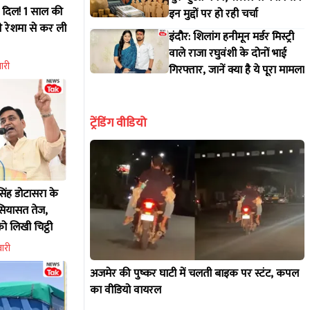
ा दिल! 1 साल की
इन मुद्दों पर हो रही चर्चा
े रेशमा से कर ली
इंदौर: शिलांग हनीमून मर्डर मिस्ट्री
वाले राजा रघुवंशी के दोनों भाई
ारी
गिरफ्तार, जानें क्या है ये पूरा मामला
ट्रेंडिंग वीडियो
सिंह डोटासरा के
 सियासत तेज,
ो लिखी चिट्ठी
वारी
अजमेर की पुष्कर घाटी में चलती बाइक पर स्टंट, कपल
का वीडियो वायरल