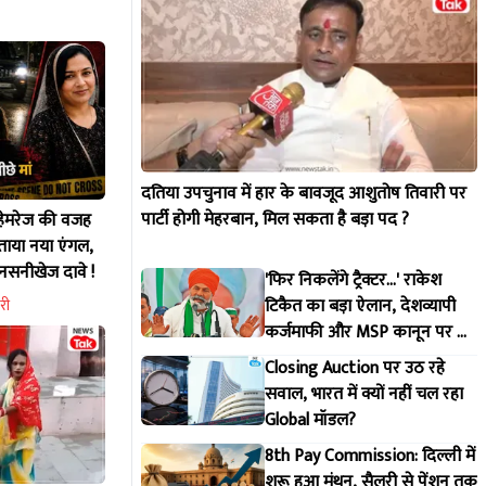
दतिया उपचुनाव में हार के बावजूद आशुतोष तिवारी पर
पार्टी होगी मेहरबान, मिल सकता है बड़ा पद ?
न हेमरेज की वजह
बताया नया एंगल,
सनीखेज दावे !
'फिर निकलेंगे ट्रैक्टर...' राकेश
टिकैत का बड़ा ऐलान, देशव्यापी
री
कर्जमाफी और MSP कानून पर दी
सरकार को चेतावनी
Closing Auction पर उठ रहे
सवाल, भारत में क्यों नहीं चल रहा
Global मॉडल?
8th Pay Commission: दिल्ली में
शुरू हुआ मंथन, सैलरी से पेंशन तक