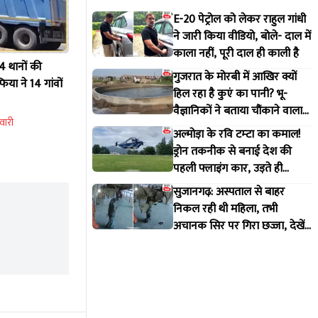
E-20 पेट्रोल को लेकर राहुल गांधी
ने जारी किया वीडियो, बोले- दाल में
काला नहीं, पूरी दाल ही काली है
 4 थानों की
गुजरात के मोरबी में आखिर क्यों
िया ने 14 गांवों
हिल रहा है कुएं का पानी? भू-
वैज्ञानिकों ने बताया चौंकाने वाला
वारी
सच
अल्मोड़ा के रवि टम्टा का कमाल!
ड्रोन तकनीक से बनाई देश की
पहली फ्लाइंग कार, उड़ते ही
वायरल हुआ वीडियो
सुजानगढ़: अस्पताल से बाहर
निकल रही थी महिला, तभी
अचानक सिर पर गिरा छज्जा, देखें
VIDEO