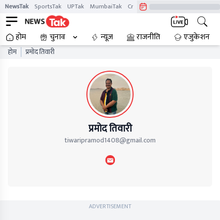
NewsTak
SportsTak
UPTak
MumbaiTak
CrimeTak
Lallantop
AstroTak
होम
चुनाव
न्यूज़
राजनीति
एजुकेशन
होम
प्रमोद तिवारी
प्रमोद तिवारी
tiwaripramod1408@gmail.com
ADVERTISEMENT