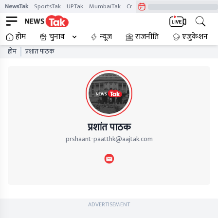
NewsTak
SportsTak
UPTak
MumbaiTak
CrimeTak
Lallantop
AstroTak
होम
चुनाव
न्यूज़
राजनीति
एजुकेशन
होम
प्रशांत पाठक
प्रशांत पाठक
prshaant-paatthk@aajtak.com
ADVERTISEMENT