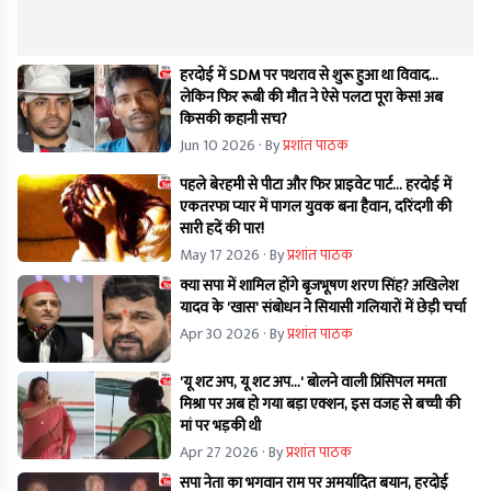
हरदोई में SDM पर पथराव से शुरू हुआ था विवाद...
लेकिन फिर रूबी की मौत ने ऐसे पलटा पूरा केस! अब
किसकी कहानी सच?
Jun 10 2026
· By
प्रशांत पाठक
पहले बेरहमी से पीटा और फिर प्राइवेट पार्ट... हरदोई में
एकतरफा प्यार में पागल युवक बना हैवान, दरिंदगी की
सारी हदें की पार!
May 17 2026
· By
प्रशांत पाठक
क्या सपा में शामिल होंगे बृजभूषण शरण सिंह? अखिलेश
यादव के 'खास' संबोधन ने सियासी गलियारों में छेड़ी चर्चा
Apr 30 2026
· By
प्रशांत पाठक
'यू शट अप, यू शट अप...' बोलने वाली प्रिंसिपल ममता
मिश्रा पर अब हो गया बड़ा एक्शन, इस वजह से बच्ची की
मां पर भड़की थी
Apr 27 2026
· By
प्रशांत पाठक
सपा नेता का भगवान राम पर अमर्यादित बयान, हरदोई