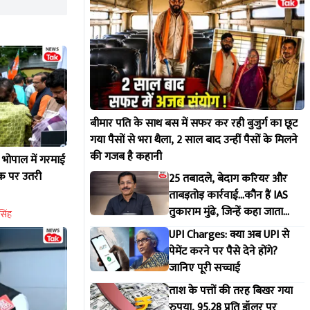
बीमार पति के साथ बस में सफर कर रही बुजुर्ग का छूट
गया पैसों से भरा थैला, 2 साल बाद उन्हीं पैसों के मिलने
की गजब है कहानी
द भोपाल में गरमाई
़क पर उतरी
25 तबादले, बेदाग करियर और
ताबड़तोड़ कार्रवाई...कौन हैं IAS
तुकाराम मुंढे, जिन्हें कहा जाता
सिंह
महाराष्ट्र FDA का 'सिंघम'
UPI Charges: क्या अब UPI से
पेमेंट करने पर पैसे देने होंगे?
जानिए पूरी सच्चाई
ताश के पत्तों की तरह बिखर गया
रुपया, 95.28 प्रति डॉलर पर