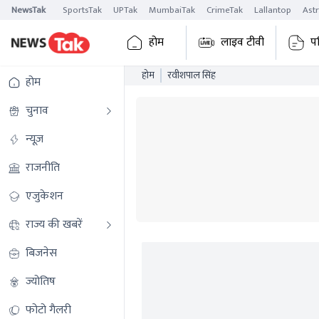
NewsTak
SportsTak
UPTak
MumbaiTak
CrimeTak
Lallantop
Ast
होम
लाइव टीवी
प
होम
रवीशपाल सिंह
होम
चुनाव
न्यूज़
राजनीति
एजुकेशन
राज्य की खबरें
बिजनेस
ज्योतिष
फोटो गैलरी