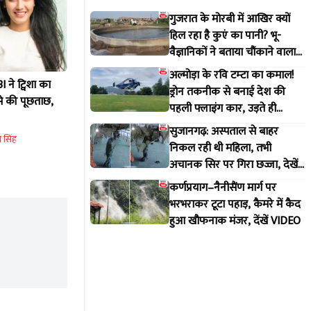
गुजरात के मोरबी में आखिर क्यों
हिल रहा है कुएं का पानी? भू-
वैज्ञानिकों ने बताया चौंकाने वाला
सच
अल्मोड़ा के रवि टम्टा का कमाल!
ने ट्विशा का
ड्रोन तकनीक से बनाई देश की
से की पूछताछ,
पहली फ्लाइंग कार, उड़ते ही
वायरल हुआ वीडियो
सुजानगढ़: अस्पताल से बाहर
 सिंह
निकल रही थी महिला, तभी
अचानक सिर पर गिरा छज्जा, देखें
VIDEO
कर्णप्रयाग–नैनीसैंण मार्ग पर
भरभराकर टूटा पहाड़, कैमरे में कैद
हुआ खौफनाक मंजर, देंखें VIDEO