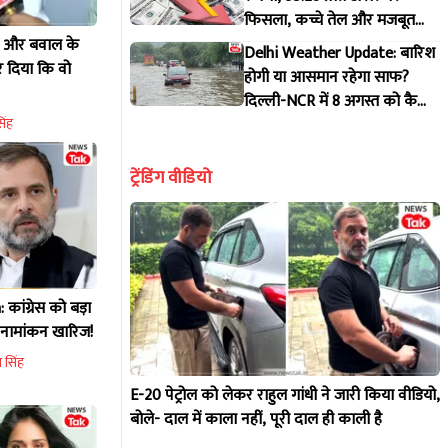
फिसला, कच्चे तेल और मजबूत
डॉलर से दबाव, पूरी डिटेल
े और बवाल के
Delhi Weather Update: बारिश
र दिया कि वो
होगी या आसमान रहेगा साफ?
दिल्ली-NCR में 8 अगस्त को कैसा
रहेगा मौसम, IMD ने जारी किया
िंह
पूर्वानुमान
ट्रेंडिंग वीडियो
ांग्रेस को बड़ा
 नामांकन खारिज!
 सिंह
E-20 पेट्रोल को लेकर राहुल गांधी ने जारी किया वीडियो,
बोले- दाल में काला नहीं, पूरी दाल ही काली है