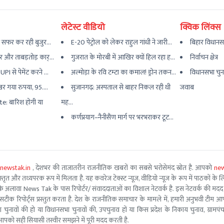
लेटेस्ट वीडियो
क्विक लिंक्स
ं सफर कर रही बुजुर...
E-20 पेट्रोल को लेकर राहुल गांधी ने जारी...
बिहार विधानस
 और ताबड़तोड़ कार्...
गुजरात के मोरबी में आखिर क्यों हिल रहा ह...
निर्वाचन क्षेत्र
I से पेमेंट करने ...
अल्मोड़ा के रवि टम्टा का कमाल! ड्रोन तकन...
विधानसभा चुन
खर गया रुपया, 95....
सुजानगढ़: अस्पताल से बाहर निकल रही थी
जवाब
: बारिश होगी या
मह...
कर्णप्रयाग–नैनीसैंण मार्ग पर भरभराकर टूट...
newstak.in
, देशभर की ताजातरीन राजनीतिक खबरों का सबसे भरोसेमंद स्रोत है. आपको
new
तृत और तथ्यपरक रूप में मिलता है. यह कवरेज टेक्स्ट न्यूज, वीडियो न्यूज के रूप में पाठकों के लिए
ूरो टीम के अलावा News Tak के पास रिपोर्टर/ संवाददाताओं का विशाल नेटवर्क है. इस नेटवर्क की
सटीक रिपोर्ट्स प्रस्तुत करता है. देश के राजनीतिक समाचार के मामले में, हमारी अनुभवी ट
सभा चुनावों की हो या विधानसभा चुनावों की, उपचुनाव हों या किस प्रदेश के निकाय चुनाव, ग्रामप
पको सही सियासी तस्वीर समझने में पूरी मदद करती है.