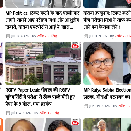
MP Politics: टिकट कटने के बाद पहली बार
दतिया उपचुनाव: टिकट कटन
आमने-सामने आए नरोत्तम मिश्रा और आशुतोष
बीच नरोत्तम मिश्रा ने साफ क
तिवारी, दतिया एयरपोर्ट से आई ये 'खास'
आगे क्या फैसला लेंगे ?
तस्वीर!
Jul 13 2026
· By
रवीशपाल सिंह
Jul 11 2026
· By
रवीशपाल स
'
RGPV Paper Leak: भोपाल की RGPV
MP Rajya Sabha Election: क
यूनिवर्सिटी में परीक्षा से ठीक पहले चोरी हुए
झटका, मीनाक्षी नटराजन का
पेपर के 9 बंडल, मचा हड़कंप
Jun 09 2026
· By
रवीशपाल
Jul 04 2026
· By
रवीशपाल सिंह