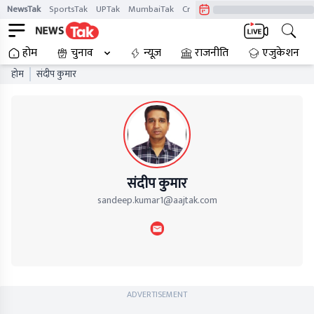
NewsTak
SportsTak
UPTak
MumbaiTak
CrimeTak
Lallantop
AstroTak
होम
चुनाव
न्यूज़
राजनीति
एजुकेशन
होम
संदीप कुमार
संदीप कुमार
sandeep.kumar1@aajtak.com
ADVERTISEMENT