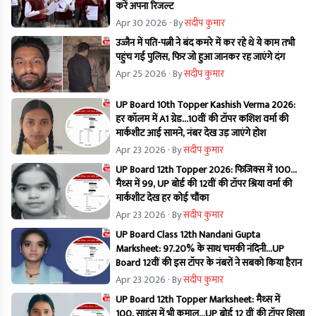
करें अपना रिजल्ट
Apr 30 2026
· By
संदीप कुमार
उज्जैन में पति-पत्नी ने बंद कमरे में कर रहे थे ये काम तभी
पहुंच गई पुलिस, फिर जो हुआ जानकर रह जाएंगे दंग
Apr 25 2026
· By
संदीप कुमार
UP Board 10th Topper Kashish Verma 2026:
हर कॉलम में A1 ग्रेड…10वीं की टॉपर कशिश वर्मा की
मार्कशीट आई सामने, नंबर देख उड़ जाएंगे होश
Apr 23 2026
· By
संदीप कुमार
UP Board 12th Topper 2026: फिजिक्स में 100…
मैथ्स में 99, UP बोर्ड की 12वीं की टॉपर श्रिया वर्मा की
मार्कशीट देख हर कोई चौंका
Apr 23 2026
· By
संदीप कुमार
UP Board Class 12th Nandani Gupta
Marksheet: 97.20% के साथ चमकी नंदिनी…UP
Board 12वीं की इस टॉपर के नंबरों ने सबको किया हैरान
Apr 23 2026
· By
संदीप कुमार
UP Board 12th Topper Marksheet: मैथ्स में
100, साइंस में भी कमाल…UP बोर्ड 12 वीं की टॉपर शिखा