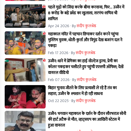
पहले मुद्रों को जिंदा करके बीमा करवाया, फिर... उज्जैन में
8 करोड़ के बड़े फ्रॉड का खुलासा, सरपंच-सचिव भी
शामिल
Apr 24 2026
· By
संदीप कुलश्रेष्ठ
महाकाल मंदिर में पहचान छिपाकर दर्शन करने पहुंचा
मुस्लिम युवक, धोती-कुर्ता और त्रिपुंड देख बजरंग दल ने
पकड़ा
Feb 17 2026
· By
संदीप कुलश्रेष्ठ
उज्जैन: थाने में प्रेमिका का हाई वोल्टेज ड्रामा, प्रेमी का
कॉलर पकड़कर घसीटते हुए पहुंची एएसपी ऑफिस; देखें
वायरल वीडियो
Feb 07 2026
· By
संदीप कुलश्रेष्ठ
बिहार चुनाव जीतने के लिए प्रत्याशी ले रहे हैं तंत्र का
सहारा, उज्जैन के श्मशान में हो रही साधना
Oct 22 2025
· By
संदीप कुलश्रेष्ठ
उज्जैन: भगवान महाकाल के दर्शन के दौरान सौरभराज सोनी
की हार्ट अटैक से मौत, व्हाट्सएप का आखिरी स्टेटस में
हुआ वायरल