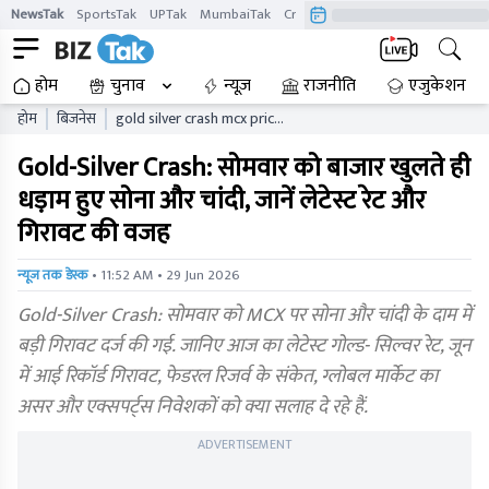
NewsTak
SportsTak
UPTak
MumbaiTak
CrimeTak
Lallantop
AstroTak
होम
चुनाव
न्यूज़
राजनीति
एजुकेशन
होम
बिजनेस
gold silver crash mcx price
today latest rates june fall
Gold-Silver Crash: सोमवार को बाजार खुलते ही
reason
धड़ाम हुए सोना और चांदी, जानें लेटेस्ट रेट और
गिरावट की वजह
• 11:52 AM • 29 Jun 2026
न्यूज तक डेस्क
Gold-Silver Crash: सोमवार को MCX पर सोना और चांदी के दाम में
बड़ी गिरावट दर्ज की गई. जानिए आज का लेटेस्ट गोल्ड- सिल्वर रेट, जून
में आई रिकॉर्ड गिरावट, फेडरल रिजर्व के संकेत, ग्लोबल मार्केट का
असर और एक्सपर्ट्स निवेशकों को क्या सलाह दे रहे हैं.
ADVERTISEMENT