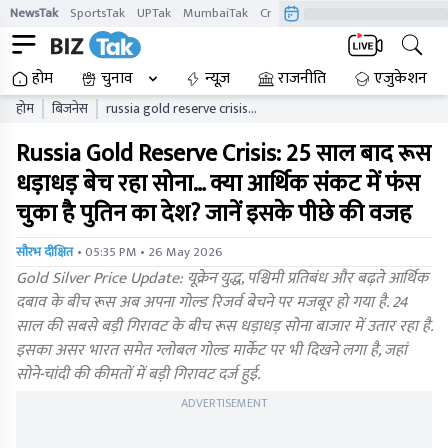
NewsTak
SportsTak
UPTak
MumbaiTak
CrimeTak
Lallantop
AstroTak
होम
चुनाव
न्यूज़
राजनीति
एजुकेशन
होम
बिजनेस
russia gold reserve crisis
gold price fall india global
Russia Gold Reserve Crisis: 25 साल बाद रूस
market impact
धड़ाधड़ बेच रहा सोना… क्या आर्थिक संकट में फंस
चुका है पुतिन का देश? जानें इसके पीछे की वजह
• 05:35 PM • 26 May 2026
सौरभ दीक्षित
Gold Silver Price Update: यूक्रेन युद्ध, पश्चिमी प्रतिबंध और बढ़ते आर्थिक
दबाव के बीच रूस अब अपना गोल्ड रिजर्व बेचने पर मजबूर हो गया है. 24
साल की सबसे बड़ी गिरावट के बीच रूस धड़ाधड़ सोना बाजार में उतार रहा है.
इसका असर भारत समेत ग्लोबल गोल्ड मार्केट पर भी दिखने लगा है, जहां
सोने-चांदी की कीमतों में बड़ी गिरावट दर्ज हुई.
ADVERTISEMENT