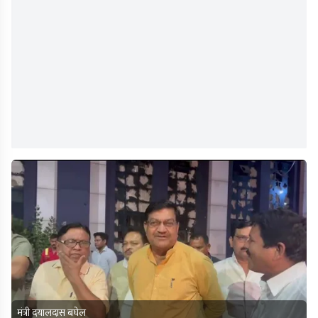
मंत्री दयालदास बघेल