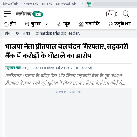
NewsTak
SportsTak
UPTak
MumbaiTak
CrimeTak
Lallantop
AstroTak
होम
चुनाव
न्यूज़
राजनीति
एजुकेशन
होम
छत्तीसगढ़
chhattisgarhs bjp leader
pritpal belchandan
भाजपा नेता प्रीतपाल बेलचंदन गिरफ्तार, सहकारी
arrested accused of scam
of crores in cooperative
बैंक में करोड़ों के घोटाले का आरोप
bank
रघुनंदन पंडा
24 Jul 2023
(अपडेटेड:
Jul 24 2023 10:01 AM
)
छत्तीसगढ़ भाजपा के वरिष्ठ नेता और जिला सहकारी बैंक के पूर्व अध्यक्ष
प्रीतपाल बेलचंदन को दुर्ग पुलिस ने गिरफ्तार कर लिया है. जिला कोर्ट से…
ADVERTISEMENT