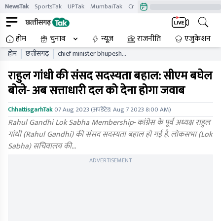
NewsTak
SportsTak
UPTak
MumbaiTak
CrimeTak
Lallantop
AstroTak
होम
चुनाव
न्यूज़
राजनीति
एजुकेशन
होम
छत्तीसगढ़
chief minister bhupesh
baghel reaction on the
राहुल गांधी की संसद सदस्यता बहाल: सीएम बघेल
reinstatement of rahul
gandhi membership of
बोले- अब सत्ताधारी दल को देना होगा जवाब
parliament
ChhattisgarhTak
07 Aug 2023
(अपडेटेड:
Aug 7 2023 8:00 AM
)
Rahul Gandhi Lok Sabha Membership- कांग्रेस के पूर्व अध्यक्ष राहुल
गांधी (Rahul Gandhi) की संसद सदस्यता बहाल हो गई है. लोकसभा (Lok
Sabha) सचिवालय की…
ADVERTISEMENT