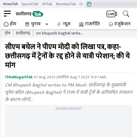
NewsTak
SportsTak
UPTak
MumbaiTak
CrimeTak
Lallantop
AstroTak
होम
चुनाव
न्यूज़
राजनीति
एजुकेशन
होम
छत्तीसगढ़
cm bhupesh baghel writes
to pm modi over irregular
सीएम बघेल ने पीएम मोदी को लिखा पत्र, कहा-
train operations in
chhattisgarh
छत्तीसगढ़ में ट्रेनों के रद्द होने से यात्री परेशान; की ये
मांग
ChhattisgarhTak
07 Aug 2023
(अपडेटेड:
Aug 7 2023 11:07 AM
)
CM Bhupesh Baghel writes to PM Modi- छत्तीसगढ़ के मुख्यमंत्री
भूपेश बघेल (Bhupesh Baghel) ने राज्य में यात्री ट्रेनों के अनियमित संचालन
के कारण लोगों…
ADVERTISEMENT