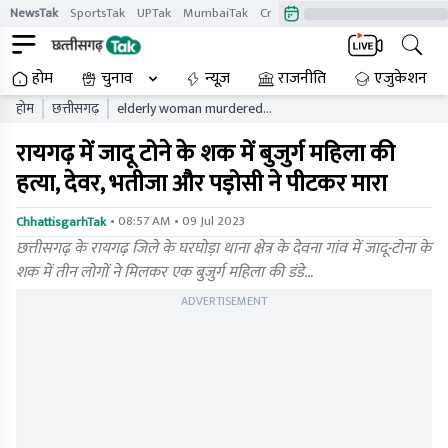
NewsTak
SportsTak
UPTak
MumbaiTak
CrimeTak
Lallantop
AstroTak
होम
चुनाव
न्यूज़
राजनीति
एजुकेशन
होम
छत्तीसगढ़
elderly woman murdered
on suspicion of witchcraft
रायगढ़ में जादू टोने के शक में बुजुर्ग महिला की
in raigarh where brother in
law nephew and neighbor
हत्या, देवर, भतीजा और पड़ोसी ने पीटकर मारा
beat her to death
• 08:57 AM • 09 Jul 2023
ChhattisgarhTak
छत्तीसगढ़ के रायगढ़ जिले के घरघोड़ा थाना क्षेत्र के देवना गांव में जादू-टोना के
शक में तीन लोगों ने मिलकर एक बुजुर्ग महिला की डंडे…
ADVERTISEMENT