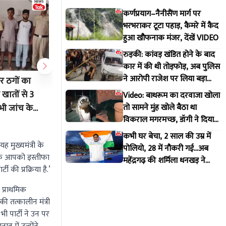
कर्णप्रयाग–नैनीसैंण मार्ग पर
भरभराकर टूटा पहाड़, कैमरे में कैद
हुआ खौफनाक मंजर, देंखें VIDEO
रुड़की: कांवड़ खंडित होने के बाद
कार में की थी तोड़फोड़, अब पुलिस
ने आरोपी राजेश पर लिया बड़ा
बर ठगों का
बस्तर के कायाकल्प की योजना लेकर
राष्ट्रपति
एक्शन
खातों से 3
प्रधानमंत्री से मिले सीएम साय
सांस्कृतिक व
Video: बाथरूम का दरवाजा खोला
तो सामने मुंह खोले बैठा था
 भी जांच के
मांझी-चा
Jul 31 2026 7:49 PM
विकराल मगरमच्छ, डॉगी ने दिया
परोसा भ
Jul 31 20
मकान मालिक को इशारा
कभी घर बेचा, 2 साल की उम्र में
ह मुख्यमंत्री के
पोलियो, 28 में नौकरी गई...अब
है कि आपको इस्तीफा
महेंद्रगढ़ की शर्मिला धनखड़ ने
 की प्रक्रिया है.’
कॉमनवेल्थ गेम्स में रचा इतिहास
 प्राथमिक
की तत्कालीन मंत्री
ी पार्टी ने उन पर