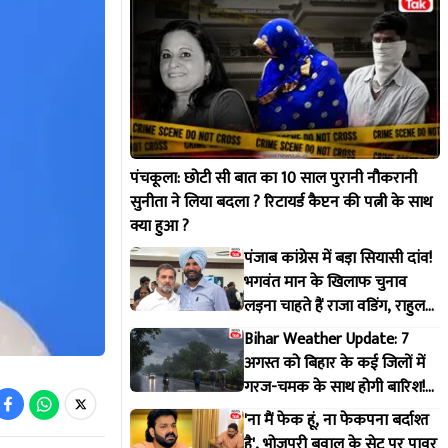
पंचकूला: छोटी सी बात का 10 साल पुरानी नौकरानी
सुनीता ने लिया बदला ? रिटायर्ड कैप्टन की पत्नी के साथ
क्या हुआ ?
पंजाब कांग्रेस में बड़ा सियासी दांव!
भगवंत मान के खिलाफ चुनाव
लड़ना चाहते हैं राजा वडिंग, राहुल
गांधी से मांगी हरी झंडी
Bihar Weather Update: 7
अगस्त को बिहार के कई जिलों में
गरज-चमक के साथ होगी बारिश!
IMD ने जारी किया अलर्ट
'ना मैं फेक हूं, ना फेकपना बर्दाश्त
है', भोजपुरी बवाल के सेट पर पावर