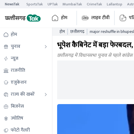
NewsTak
SportsTak
UPTak
MumbaiTak
CrimeTak
Lallantop
Ast
होम
लाइव टीवी
पढ
होम
छत्तीसगढ़
major reshuffle in bhupe
होम
minister tomorrow
भूपेश कैबिनेट में बड़ा फेरबद
चुनाव
छत्तीसगढ़ में विधानसभा चुनाव से पहले कांग्रेस
न्यूज़
राजनीति
एजुकेशन
राज्य की खबरें
बिजनेस
ज्योतिष
फोटो गैलरी