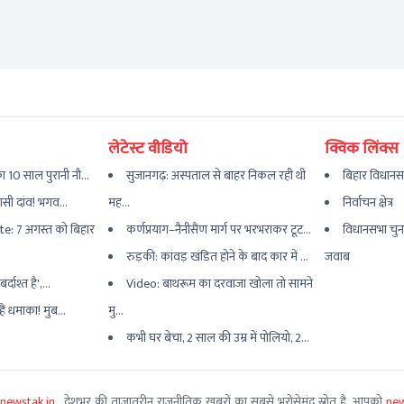
लेटेस्ट वीडियो
क्विक लिंक्स
 10 साल पुरानी नौ...
सुजानगढ़: अस्पताल से बाहर निकल रही थी
बिहार विधानस
यासी दांव! भगव...
मह...
निर्वाचन क्षेत्र
e: 7 अगस्त को बिहार
कर्णप्रयाग–नैनीसैंण मार्ग पर भरभराकर टूट...
विधानसभा चुन
रुड़की: कांवड़ खंडित होने के बाद कार में ...
जवाब
्दाश्त है',...
Video: बाथरूम का दरवाजा खोला तो सामने
ैं धमाका! मुंब...
मु...
कभी घर बेचा, 2 साल की उम्र में पोलियो, 2...
newstak.in
, देशभर की ताजातरीन राजनीतिक खबरों का सबसे भरोसेमंद स्रोत है. आपको
new