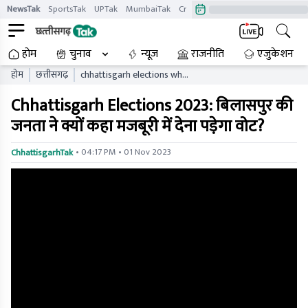
NewsTak
SportsTak
UPTak
MumbaiTak
CrimeTak
Lallantop
AstroTak
होम
चुनाव
न्यूज़
राजनीति
एजुकेशन
होम
छत्तीसगढ़
chhattisgarh elections why
did the people of bilaspur
Chhattisgarh Elections 2023: बिलासपुर की
say that they will have to
vote under compulsion
जनता ने क्यों कहा मजबूरी में देना पड़ेगा वोट?
• 04:17 PM • 01 Nov 2023
ChhattisgarhTak