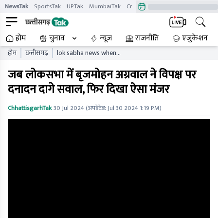
NewsTak
SportsTak
UPTak
MumbaiTak
CrimeTak
Lallantop
AstroTak
होम
चुनाव
न्यूज़
राजनीति
एजुकेशन
होम
छत्तीसगढ़
lok sabha news when
brijmohan agrawal fired
जब लोकसभा में बृजमोहन अग्रवाल ने विपक्ष पर
questions at the
opposition in lok sabha
दनादन दागे सवाल, फिर दिखा ऐसा मंजर
ChhattisgarhTak
30 Jul 2024
(अपडेटेड:
Jul 30 2024 1:19 PM
)