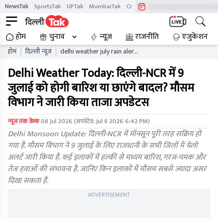
NewsTak
SportsTak
UPTak
MumbaiTak
CrimeTak
Lallantop
AstroTak
होम
चुनाव
न्यूज़
राजनीति
एजुकेशन
होम
दिल्ली न्यूज़
delhi weather july rain alert
yellow alert imd delhi ncr
Delhi Weather Today: दिल्ली-NCR में 9
weather forecast
जुलाई को होगी बारिश या छाएंगे बादल? मौसम
विभाग ने जारी किया ताजा अपडेटस
न्यूज तक डेस्क
08 Jul 2026
(अपडेटेड:
Jul 8 2026 6:42 PM
)
Delhi Monsoon Update: दिल्ली-NCR में मॉनसून पूरी तरह सक्रिय हो
गया है. मौसम विभाग ने 9 जुलाई के लिए राजधानी के सभी जिलों में येलो
अलर्ट जारी किया है. कई इलाकों में हल्की से मध्यम बारिश, गरज-चमक और
तेज हवाओं की संभावना है. जानिए किन इलाकों में मौसम सबसे ज्यादा असर
दिखा सकता है.
ADVERTISEMENT