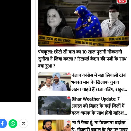
पंचकूला: छोटी सी बात का 10 साल पुरानी नौकरानी
सुनीता ने लिया बदला ? रिटायर्ड कैप्टन की पत्नी के साथ
क्या हुआ ?
पंजाब कांग्रेस में बड़ा सियासी दांव!
भगवंत मान के खिलाफ चुनाव
लड़ना चाहते हैं राजा वडिंग, राहुल
गांधी से मांगी हरी झंडी
Bihar Weather Update: 7
अगस्त को बिहार के कई जिलों में
गरज-चमक के साथ होगी बारिश!
IMD ने जारी किया अलर्ट
'ना मैं फेक हूं, ना फेकपना बर्दाश्त
है', भोजपुरी बवाल के सेट पर पावर