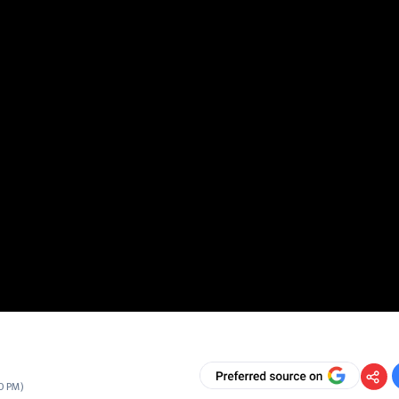
0 PM
)