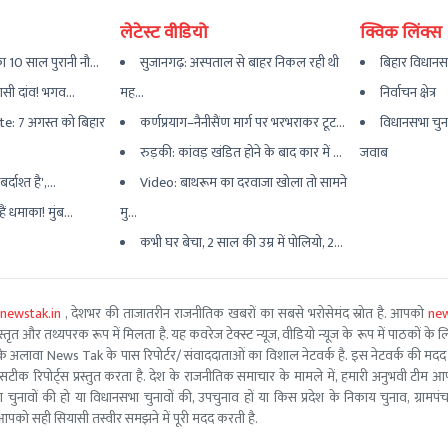
लेटेस्ट वीडियो
क्विक लिंक्स
 10 साल पुरानी नौ...
सुजानगढ़: अस्पताल से बाहर निकल रही थी
बिहार विधानस
यासी दांव! भगव...
मह...
निर्वाचन क्षेत्र
e: 7 अगस्त को बिहार
कर्णप्रयाग–नैनीसैंण मार्ग पर भरभराकर टूट...
विधानसभा चुन
रुड़की: कांवड़ खंडित होने के बाद कार में ...
जवाब
्दाश्त है',...
Video: बाथरूम का दरवाजा खोला तो सामने
ैं धमाका! मुंब...
मु...
कभी घर बेचा, 2 साल की उम्र में पोलियो, 2...
newstak.in
, देशभर की ताजातरीन राजनीतिक खबरों का सबसे भरोसेमंद स्रोत है. आपको
new
तृत और तथ्यपरक रूप में मिलता है. यह कवरेज टेक्स्ट न्यूज, वीडियो न्यूज के रूप में पाठकों के लिए
ूरो टीम के अलावा News Tak के पास रिपोर्टर/ संवाददाताओं का विशाल नेटवर्क है. इस नेटवर्क की
सटीक रिपोर्ट्स प्रस्तुत करता है. देश के राजनीतिक समाचार के मामले में, हमारी अनुभवी ट
सभा चुनावों की हो या विधानसभा चुनावों की, उपचुनाव हों या किस प्रदेश के निकाय चुनाव, ग्रामप
पको सही सियासी तस्वीर समझने में पूरी मदद करती है.