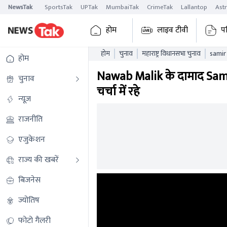
NewsTak
SportsTak
UPTak
MumbaiTak
CrimeTak
Lallantop
Ast
होम
लाइव टीवी
प
होम
चुनाव
महाराष्ट्र विधानसभा चुनाव
samir
होम
Nawab Malik के दामाद Samir 
चुनाव
चर्चा में रहे
न्यूज़
राजनीति
एजुकेशन
राज्य की खबरें
बिजनेस
ज्योतिष
फोटो गैलरी