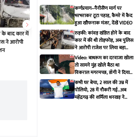
कर्णप्रयाग–नैनीसैंण मार्ग पर
भरभराकर टूटा पहाड़, कैमरे में कैद
हुआ खौफनाक मंजर, देंखें VIDEO
रुड़की: कांवड़ खंडित होने के बाद
 के बाद कार में
Video: बाथरूम का दरवाजा खोला तो
कभी घर बे
कार में की थी तोड़फोड़, अब पुलिस
िस ने आरोपी
सामने मुंह खोले बैठा था विकराल
28 में नौक
ने आरोपी राजेश पर लिया बड़ा
्शन
मगरमच्छ, डॉगी ने दिया मकान मालिक
की शर्मिला
एक्शन
Video: बाथरूम का दरवाजा खोला
को इशारा
रचा इतिह
Jul 30 2026 6:51 PM
Jul 30 20
तो सामने मुंह खोले बैठा था
विकराल मगरमच्छ, डॉगी ने दिया
मकान मालिक को इशारा
कभी घर बेचा, 2 साल की उम्र में
पोलियो, 28 में नौकरी गई...अब
महेंद्रगढ़ की शर्मिला धनखड़ ने
कॉमनवेल्थ गेम्स में रचा इतिहास