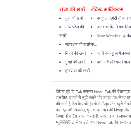
राज्य की खबरें
लेटेस्ट आर्टिकल्स
यूपी की खबरें
पंचकूला: छोटी सी बात का
मध्य प्रदेश की
पंजाब कांग्रेस में बड़ा सि
खबरें
Bihar Weather Updat
राजस्थान की खबरें
क...
बिहार की खबरें
'ना मैं फेक हूं, ना फेकपना बर
मुंबई की खबरें
प्रशांत किशोर करने वाले ह
हरियाणा की खबरें
इंडिया टुडे के Tak क्लस्टर News Tak की वेबसाइट
राजनीति, चुनावों से जुड़ी खबरें और उनका विश्वलेषण विस्
की जाती है. देश के सभी हिस्सों में मौजूद स्टेट ब्य
पास देश की सियासत, चुनावी घमासान की निष्पक्ष और 
निष्पक्ष रिपोर्टिंग प्रदान करती है. भारत में बात लोक
म्यूनिसिपैलिटी, मेयर इलेक्शन News Tak की कवरेज आ