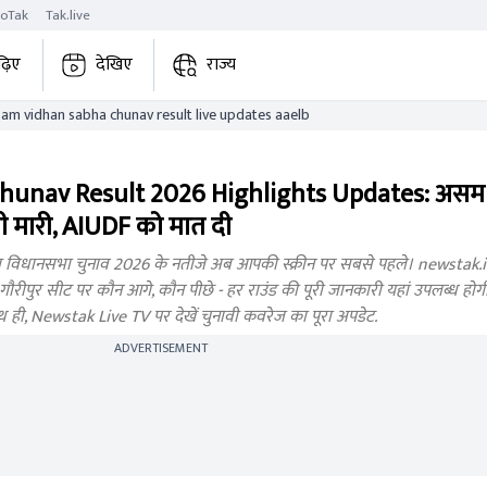
roTak
Tak.live
ढ़िए
देखिए
राज्य
gauripur assam vidhan sabha chunav result live updates aaelb
unav Result 2026 Highlights Updates: असम क
ी मारी, AIUDF को मात दी
धानसभा चुनाव 2026 के नतीजे अब आपकी स्क्रीन पर सबसे पहले। newstak.in प
ीपुर सीट पर कौन आगे, कौन पीछे - हर राउंड की पूरी जानकारी यहां उपलब्ध होगी। जु
थ ही, Newstak Live TV पर देखें चुनावी कवरेज का पूरा अपडेट.
ADVERTISEMENT