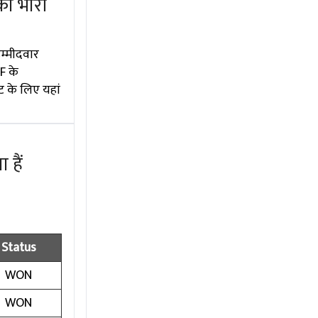
की भारी
म्मीदवार
F के
ट के लिए यहां
 हैं
Status
WON
WON