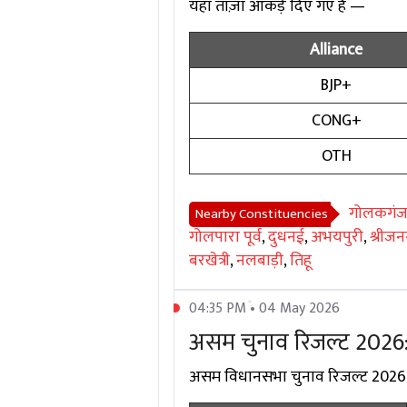
यहाँ ताज़ा आंकड़े दिए गए हैं —
Alliance
BJP+
CONG+
OTH
गोलकगं
Nearby Constituencies
गोलपारा पूर्व
,
दुधनई
,
अभयपुरी
,
श्रीजनग
बरखेत्री
,
नलबाड़ी
,
तिहू
04:35 PM • 04 May 2026
असम चुनाव रिजल्ट 2026:
असम विधानसभा चुनाव रिजल्ट 2026 में 