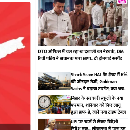
DTO ऑफिस में चल रहा था दलाली का नेटवर्क, DM
रिची पांडेय ने अचानक मारा छापा.. दो होमगार्ड सस्पेंड
Stock Scan: HAL के शेयर में 6%
की जोरदार तेजी, Goldman
Sachs ने बढ़ाया टारगेट; क्या अब
भी है कमाई का मौका?
बिहार के सरकारी स्कूलों के नया
फरमान, शनिवार को फिर लागू
हुआ हाफ-डे, जानें नया टाइम टेबल
UPI पर चार्ज से लेकर विदेशी
निवेश तक... लोकसभा से पास हुए