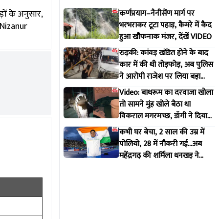
ों के अनुसार,
कर्णप्रयाग–नैनीसैंण मार्ग पर
भरभराकर टूटा पहाड़, कैमरे में कैद
ी Nizanur
हुआ खौफनाक मंजर, देंखें VIDEO
रुड़की: कांवड़ खंडित होने के बाद
कार में की थी तोड़फोड़, अब पुलिस
ने आरोपी राजेश पर लिया बड़ा
एक्शन
Video: बाथरूम का दरवाजा खोला
तो सामने मुंह खोले बैठा था
विकराल मगरमच्छ, डॉगी ने दिया
मकान मालिक को इशारा
कभी घर बेचा, 2 साल की उम्र में
पोलियो, 28 में नौकरी गई...अब
महेंद्रगढ़ की शर्मिला धनखड़ ने
कॉमनवेल्थ गेम्स में रचा इतिहास