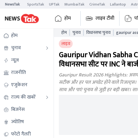
NewsTak
SportsTak
UPTak
MumbaiTak
CrimeTak
Lallantop
Ast
होम
लाइव टीवी
प
होम
चुनाव
विधानसभा चुनाव
होम
लाइव
चुनाव
Gauripur Vidhan Sabha Ch
न्यूज़
विधानसभा सीट पर INC ने बाज
राजनीति
Gauripur Result 2026 Highlights: असम वि
सटीक और हर पल अपडेट होने वाले रिजल्ट्स। गौर
एजुकेशन
साथ और पाएं चुनाव से जुड़ी हर बड़ी खबर। सा
राज्य की खबरें
बिजनेस
ज्योतिष
फोटो गैलरी