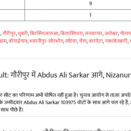
9
1
ज
,
गौरीपुर
,
धुबरी
,
बिरसिंगजारुआ
,
बिलासिपारा
,
मनकाचर
,
जलेश्वर
,
गोलपा
्राम
,
बोंगाईगांव
,
भवानीपुर-सोरभोग
,
मंडिया
,
चेंगा
,
बारपेटा
,
पकाबेतबारी
,
t: गौरीपुर में Abdus Ali Sarkar आगे, Nizanur
ुर सीट का परिणाम अभी घोषित नहीं हुआ है। चुनाव आयोग से ताज़ा अपडे
 के उम्मीदवार Abdus Ali Sarkar 103975 वोटों के साथ आगे चल रहे है
ाथ पीछे हैं।