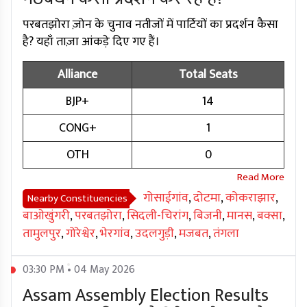
परबतझोरा ज़ोन के चुनाव नतीजों में पार्टियों का प्रदर्शन कैसा
है? यहाँ ताज़ा आंकड़े दिए गए हैं।
Alliance
Total Seats
BJP+
14
CONG+
1
OTH
0
गोसाईगांव
,
दोटमा
,
कोकराझार
,
Nearby Constituencies
बाओखुंगरी
,
परबतझोरा
,
सिदली-चिरांग
,
बिजनी
,
मानस
,
बक्सा
,
तामुलपुर
,
गोरेश्वेर
,
भेरगांव
,
उदलगुड़ी
,
मजबत
,
तंगला
03:30 PM • 04 May 2026
Assam Assembly Election Results