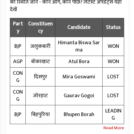
की स्थिति जानें - कौन आगे, कौन पीछे? लेटेस्ट अपडेट्स यहां
देखें
Part
Constituen
Candidate
Status
y
cy
Himanta Biswa Sar
BJP
जलुकबारी
WON
ma
AGP
बोकाखाट
Atul Bora
WON
CON
दिसपुर
Mira Goswami
LOST
G
CON
जोरहाट
Gaurav Gogoi
LOST
G
LEADIN
BJP
बिहपुरिया
Bhupen Borah
G