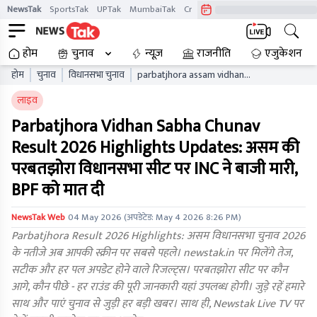
NewsTak
SportsTak
UPTak
MumbaiTak
CrimeTak
Lallantop
AstroTak
होम
चुनाव
न्यूज़
राजनीति
एजुकेशन
होम
चुनाव
विधानसभा चुनाव
parbatjhora assam vidhan
sabha chunav result live
लाइव
updates aaelb
Parbatjhora Vidhan Sabha Chunav
Result 2026 Highlights Updates: असम की
परबतझोरा विधानसभा सीट पर INC ने बाजी मारी,
BPF को मात दी
NewsTak Web
04 May 2026
(अपडेटेड:
May 4 2026 8:26 PM
)
Parbatjhora Result 2026 Highlights: असम विधानसभा चुनाव 2026
के नतीजे अब आपकी स्क्रीन पर सबसे पहले। newstak.in पर मिलेंगे तेज,
सटीक और हर पल अपडेट होने वाले रिजल्ट्स। परबतझोरा सीट पर कौन
आगे, कौन पीछे - हर राउंड की पूरी जानकारी यहां उपलब्ध होगी। जुड़े रहें हमारे
साथ और पाएं चुनाव से जुड़ी हर बड़ी खबर। साथ ही, Newstak Live TV पर