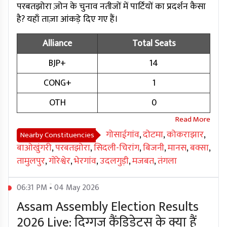
परबतझोरा ज़ोन के चुनाव नतीजों में पार्टियों का प्रदर्शन कैसा
है? यहाँ ताज़ा आंकड़े दिए गए हैं।
Alliance
Total Seats
BJP+
14
CONG+
1
OTH
0
गोसाईगांव
,
दोटमा
,
कोकराझार
,
Nearby Constituencies
बाओखुंगरी
,
परबतझोरा
,
सिदली-चिरांग
,
बिजनी
,
मानस
,
बक्सा
,
तामुलपुर
,
गोरेश्वेर
,
भेरगांव
,
उदलगुड़ी
,
मजबत
,
तंगला
06:31 PM • 04 May 2026
Assam Assembly Election Results
2026 Live: दिग्गज कैंडिडेट्स के क्या हैं