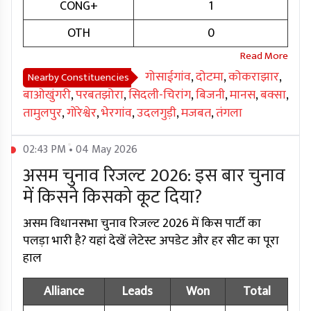
CONG+
1
OTH
0
गोसाईगांव
,
दोटमा
,
कोकराझार
,
Nearby Constituencies
बाओखुंगरी
,
परबतझोरा
,
सिदली-चिरांग
,
बिजनी
,
मानस
,
बक्सा
,
तामुलपुर
,
गोरेश्वेर
,
भेरगांव
,
उदलगुड़ी
,
मजबत
,
तंगला
02:43 PM • 04 May 2026
असम चुनाव रिजल्ट 2026: इस बार चुनाव
में किसने किसको कूट दिया?
असम विधानसभा चुनाव रिजल्ट 2026 में किस पार्टी का
पलड़ा भारी है? यहां देखें लेटेस्ट अपडेट और हर सीट का पूरा
हाल
Alliance
Leads
Won
Total