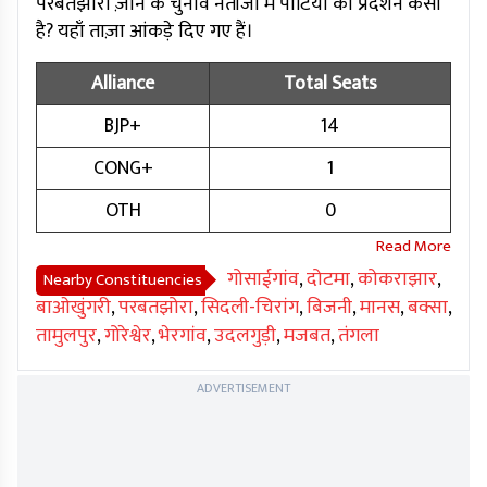
परबतझोरा ज़ोन के चुनाव नतीजों में पार्टियों का प्रदर्शन कैसा
है? यहाँ ताज़ा आंकड़े दिए गए हैं।
Alliance
Total Seats
BJP+
14
CONG+
1
OTH
0
गोसाईगांव
,
दोटमा
,
कोकराझार
,
Nearby Constituencies
बाओखुंगरी
,
परबतझोरा
,
सिदली-चिरांग
,
बिजनी
,
मानस
,
बक्सा
,
तामुलपुर
,
गोरेश्वेर
,
भेरगांव
,
उदलगुड़ी
,
मजबत
,
तंगला
ADVERTISEMENT