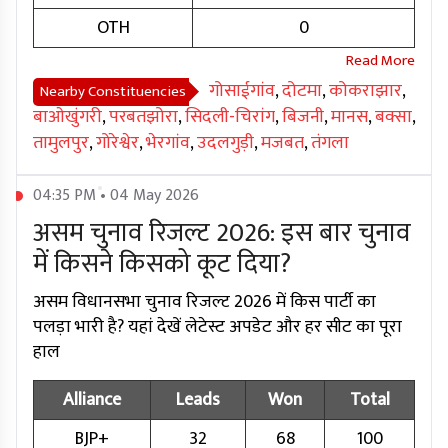
OTH
0
गोसाईगांव
,
दोटमा
,
कोकराझार
,
Nearby Constituencies
बाओखुंगरी
,
परबतझोरा
,
सिदली-चिरांग
,
बिजनी
,
मानस
,
बक्सा
,
तामुलपुर
,
गोरेश्वेर
,
भेरगांव
,
उदलगुड़ी
,
मजबत
,
तंगला
04:35 PM • 04 May 2026
असम चुनाव रिजल्ट 2026: इस बार चुनाव
में किसने किसको कूट दिया?
असम विधानसभा चुनाव रिजल्ट 2026 में किस पार्टी का
पलड़ा भारी है? यहां देखें लेटेस्ट अपडेट और हर सीट का पूरा
हाल
Alliance
Leads
Won
Total
BJP+
32
68
100