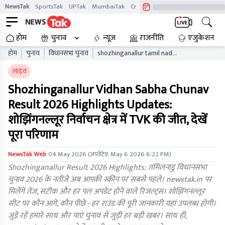
NewsTak
SportsTak
UPTak
MumbaiTak
CrimeTak
Lallantop
AstroTak
होम
चुनाव
न्यूज़
राजनीति
एजुकेशन
होम
चुनाव
विधानसभा चुनाव
shozhinganallur tamil nadu
vidhan sabha chunav result
लाइव
live updates tnaelb
Shozhinganallur Vidhan Sabha Chunav
Result 2026 Highlights Updates:
शोझिंगनल्लूर निर्वाचन क्षेत्र में TVK की जीत, देखें
पूरा परिणाम
NewsTak Web
04 May 2026
(अपडेटेड:
May 6 2026 6:22 PM
)
Shozhinganallur Result 2026 Highlights: तमिलनाडु विधानसभा
चुनाव 2026 के नतीजे अब आपकी स्क्रीन पर सबसे पहले। newstak.in पर
मिलेंगे तेज, सटीक और हर पल अपडेट होने वाले रिजल्ट्स। शोझिंगनल्लूर
सीट पर कौन आगे, कौन पीछे - हर राउंड की पूरी जानकारी यहां उपलब्ध होगी।
जुड़े रहें हमारे साथ और पाएं चुनाव से जुड़ी हर बड़ी खबर। साथ ही,