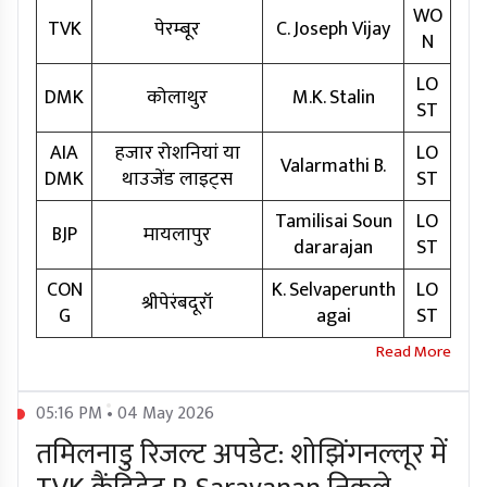
WO
TVK
पेरम्बूर
C. Joseph Vijay
N
LO
DMK
कोलाथुर
M.K. Stalin
ST
AIA
हजार रोशनियां या
LO
Valarmathi B.
DMK
थाउजेंड लाइट्स
ST
Tamilisai Soun
LO
BJP
मायलापुर
dararajan
ST
CON
K. Selvaperunth
LO
श्रीपेरंबदूरॉ
G
agai
ST
05:16 PM • 04 May 2026
तमिलनाडु रिजल्ट अपडेट: शोझिंगनल्लूर में