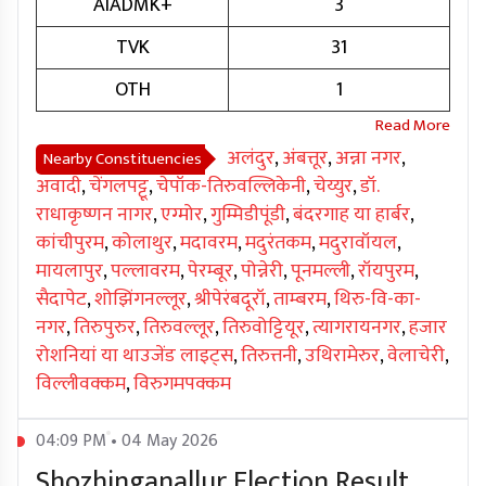
AIADMK+
3
TVK
31
OTH
1
अलंदुर
,
अंबत्तूर
,
अन्ना नगर
,
Nearby Constituencies
अवादी
,
चेंगलपट्टू
,
चेपॉक-तिरुवल्लिकेनी
,
चेय्युर
,
डॉ.
राधाकृष्णन नागर
,
एग्मोर
,
गुम्मिडीपूंडी
,
बंदरगाह या हार्बर
,
कांचीपुरम
,
कोलाथुर
,
मदावरम
,
मदुरंतकम
,
मदुरावॉयल
,
मायलापुर
,
पल्लावरम
,
पेरम्बूर
,
पोन्नेरी
,
पूनमल्ली
,
रॉयपुरम
,
सैदापेट
,
शोझिंगनल्लूर
,
श्रीपेरंबदूरॉ
,
ताम्बरम
,
थिरु-वि-का-
नगर
,
तिरुपुरुर
,
तिरुवल्लूर
,
तिरुवोट्टियूर
,
त्यागरायनगर
,
हजार
रोशनियां या थाउजेंड लाइट्स
,
तिरुत्तनी
,
उथिरामेरुर
,
वेलाचेरी
,
विल्लीवक्कम
,
विरुगमपक्कम
04:09 PM • 04 May 2026
Shozhinganallur Election Result