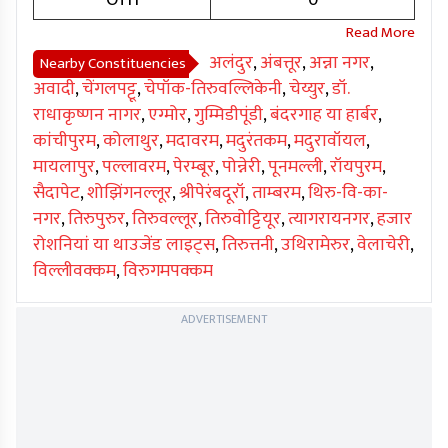
OTH
0
अलंदुर
,
अंबत्तूर
,
अन्ना नगर
,
Nearby Constituencies
अवादी
,
चेंगलपट्टू
,
चेपॉक-तिरुवल्लिकेनी
,
चेय्युर
,
डॉ.
राधाकृष्णन नागर
,
एग्मोर
,
गुम्मिडीपूंडी
,
बंदरगाह या हार्बर
,
कांचीपुरम
,
कोलाथुर
,
मदावरम
,
मदुरंतकम
,
मदुरावॉयल
,
मायलापुर
,
पल्लावरम
,
पेरम्बूर
,
पोन्नेरी
,
पूनमल्ली
,
रॉयपुरम
,
सैदापेट
,
शोझिंगनल्लूर
,
श्रीपेरंबदूरॉ
,
ताम्बरम
,
थिरु-वि-का-
नगर
,
तिरुपुरुर
,
तिरुवल्लूर
,
तिरुवोट्टियूर
,
त्यागरायनगर
,
हजार
रोशनियां या थाउजेंड लाइट्स
,
तिरुत्तनी
,
उथिरामेरुर
,
वेलाचेरी
,
विल्लीवक्कम
,
विरुगमपक्कम
ADVERTISEMENT