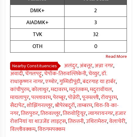
DMK+
2
AIADMK+
3
TVK
32
OTH
0
अलंदुर
,
अंबत्तूर
,
अन्ना नगर
,
Nearby Constituencies
अवादी
,
चेंगलपट्टू
,
चेपॉक-तिरुवल्लिकेनी
,
चेय्युर
,
डॉ.
राधाकृष्णन नागर
,
एग्मोर
,
गुम्मिडीपूंडी
,
बंदरगाह या हार्बर
,
कांचीपुरम
,
कोलाथुर
,
मदावरम
,
मदुरंतकम
,
मदुरावॉयल
,
मायलापुर
,
पल्लावरम
,
पेरम्बूर
,
पोन्नेरी
,
पूनमल्ली
,
रॉयपुरम
,
सैदापेट
,
शोझिंगनल्लूर
,
श्रीपेरंबदूरॉ
,
ताम्बरम
,
थिरु-वि-का-
नगर
,
तिरुपुरुर
,
तिरुवल्लूर
,
तिरुवोट्टियूर
,
त्यागरायनगर
,
हजार
रोशनियां या थाउजेंड लाइट्स
,
तिरुत्तनी
,
उथिरामेरुर
,
वेलाचेरी
,
विल्लीवक्कम
,
विरुगमपक्कम