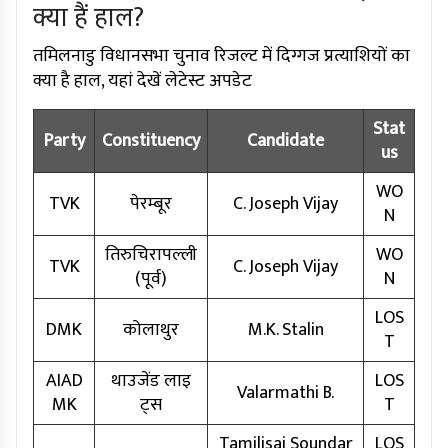
क्या हैं हाल?
तमिलनाडु विधानसभा चुनाव रिजल्ट में दिग्गज प्रत्याशियों का
क्या है हाल, यहां देखें लेटेस्ट अपडेट
Stat
Party
Constituency
Candidate
us
WO
TVK
पेरम्बूर
C. Joseph Vijay
N
तिरुचिरापल्ली
WO
TVK
C. Joseph Vijay
(पूर्व)
N
LOS
DMK
कोलाथुर
M.K. Stalin
T
AIAD
थाउजेंड लाइ
LOS
Valarmathi B.
MK
ट्स
T
Tamilisai Soundar
LOS