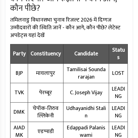
कौन पीछे?
तमिलनाडु विधानसभा चुनाव रिजल्ट 2026 में दिग्गज
उम्मीदवारों की स्थिति जानें - कौन आगे, कौन पीछे? लेटेस्ट
अपडेट्स यहां देखें
Statu
Party
Constituency
Candidate
s
Tamilisai Sounda
BJP
मायलापुर
LOST
rarajan
LEADI
TVK
पेरम्बूर
C. Joseph Vijay
NG
चेपॉक-तिरुव
Udhayanidhi Stali
LEADI
DMK
ल्लिकेनी
n
NG
AIAD
Edappadi Palanis
LEADI
एडप्पाडी
MK
wami
NG