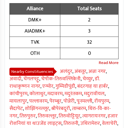
Alliance
Total Seats
DMK+
2
AIADMK+
3
TVK
32
OTH
0
अलंदुर
,
अंबत्तूर
,
अन्ना नगर
,
Nearby Constituencies
अवादी
,
चेंगलपट्टू
,
चेपॉक-तिरुवल्लिकेनी
,
चेय्युर
,
डॉ.
राधाकृष्णन नागर
,
एग्मोर
,
गुम्मिडीपूंडी
,
बंदरगाह या हार्बर
,
कांचीपुरम
,
कोलाथुर
,
मदावरम
,
मदुरंतकम
,
मदुरावॉयल
,
मायलापुर
,
पल्लावरम
,
पेरम्बूर
,
पोन्नेरी
,
पूनमल्ली
,
रॉयपुरम
,
सैदापेट
,
शोझिंगनल्लूर
,
श्रीपेरंबदूरॉ
,
ताम्बरम
,
थिरु-वि-का-
नगर
,
तिरुपुरुर
,
तिरुवल्लूर
,
तिरुवोट्टियूर
,
त्यागरायनगर
,
हजार
रोशनियां या थाउजेंड लाइट्स
,
तिरुत्तनी
,
उथिरामेरुर
,
वेलाचेरी
,