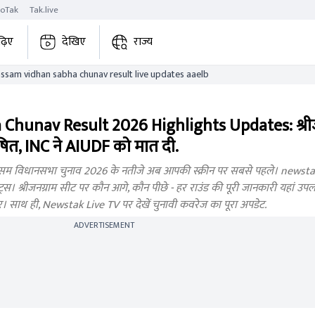
roTak
Tak.live
ढ़िए
देखिए
राज्य
srijangram assam vidhan sabha chunav result live updates aaelb
Chunav Result 2026 Highlights Updates: श्रीज
ित, INC ने AIUDF को मात दी.
विधानसभा चुनाव 2026 के नतीजे अब आपकी स्क्रीन पर सबसे पहले। newstak.i
 श्रीजनग्राम सीट पर कौन आगे, कौन पीछे - हर राउंड की पूरी जानकारी यहां उपलब्ध 
बर। साथ ही, Newstak Live TV पर देखें चुनावी कवरेज का पूरा अपडेट.
ADVERTISEMENT