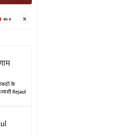
णाम
कड़ों के
त्याशी Rejaul
aul