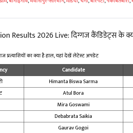
्राम
,
बोंगाईगांव
,
भवानीपुर-सोरभोग
,
मंडिया
,
चेंगा
,
बारपेटा
,
पकाबेतबारी
,
Results 2026 Live: दिग्गज कैंडिडेट्स के क्या
प्रत्याशियों का क्या है हाल, यहां देखें लेटेस्ट अपडेट
ncy
Candidate
री
Himanta Biswa Sarma
ट
Atul Bora
Mira Goswami
Debabrata Saikia
ट
Gaurav Gogoi