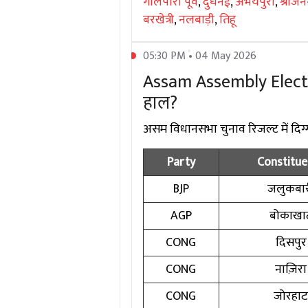
गोलपारा पूर्व
,
दुधनई
,
अभयपुरी
,
श्रीजनग
बरखेत्री
,
नलबाड़ी
,
तिहू
05:30 PM • 04 May 2026
Assam Assembly Election 
हाल?
असम विधानसभा चुनाव रिजल्ट में दिग्गज 
Party
Constitue
BJP
जलुकबा
AGP
बोकाखा
CONG
दिसपुर
CONG
नाज़िरा
CONG
जोरहा