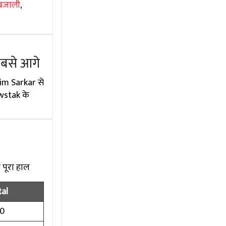
बजाली
,
सबसे आगे
rim Sarkar से
ewstak के
 पूरा हाल
al
00