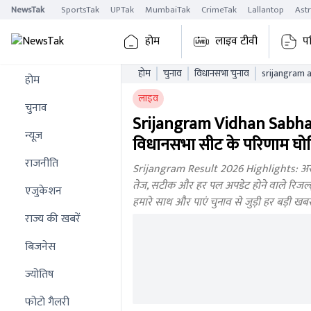
NewsTak
SportsTak
UPTak
MumbaiTak
CrimeTak
Lallantop
Ast
होम
लाइव टीवी
प
होम
चुनाव
विधानसभा चुनाव
होम
लाइव
चुनाव
Srijangram Vidhan Sabha 
न्यूज़
विधानसभा सीट के परिणाम घोष
राजनीति
Srijangram Result 2026 Highlights: असम 
तेज, सटीक और हर पल अपडेट होने वाले रिजल्ट्स।
एजुकेशन
हमारे साथ और पाएं चुनाव से जुड़ी हर बड़ी ख
राज्य की खबरें
बिजनेस
ज्योतिष
फोटो गैलरी