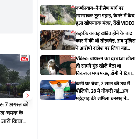
कर्णप्रयाग–नैनीसैंण मार्ग पर
भरभराकर टूटा पहाड़, कैमरे में कैद
हुआ खौफनाक मंजर, देंखें VIDEO
रुड़की: कांवड़ खंडित होने के बाद
कार में की थी तोड़फोड़, अब पुलिस
ने आरोपी राजेश पर लिया बड़ा
एक्शन
Video: बाथरूम का दरवाजा खोला
तो सामने मुंह खोले बैठा था
विकराल मगरमच्छ, डॉगी ने दिया
मकान मालिक को इशारा
कभी घर बेचा, 2 साल की उम्र में
पोलियो, 28 में नौकरी गई...अब
महेंद्रगढ़ की शर्मिला धनखड़ ने
: 7 अगस्त को
'ना मैं फेक हूं, ना फेकपना बर्दाश्त है',
प्रशांत कि
कॉमनवेल्थ गेम्स में रचा इतिहास
 गरज-चमक के
भोजपुरी बवाल के सेट पर पावर स्टार
में सुनेत्
े जारी किया
पवन सिंह किसपर हुए आगबबूला?
चर्चा तेज
Aug 6 2026 6:36 PM
Aug 6 20