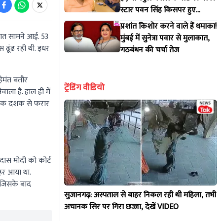
स्टार पवन सिंह किसपर हुए
आगबबूला?
प्रशांत किशोर करने वाले हैं धमाका!
 बात सामने आई. 53
मुंबई में सुनेत्रा पवार से मुलाकात,
 ढूंढ रही थी. इधर
गठबंधन की चर्चा तेज
ेमंत बतौर
ट्रेंडिंग वीडियो
ाला है. हाल ही में
ाद एक दशक से फरार
नदास मोदी को कोर्ट
हर आया था.
. जिसके बाद
सुजानगढ़: अस्पताल से बाहर निकल रही थी महिला, तभी
अचानक सिर पर गिरा छज्जा, देखें VIDEO