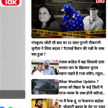
पंचकूला: छोटी सी बात का 10 साल पुरानी नौकरानी
सुनीता ने लिया बदला ? रिटायर्ड कैप्टन की पत्नी के साथ
क्या हुआ ?
पंजाब कांग्रेस में बड़ा सियासी दांव!
भगवंत मान के खिलाफ चुनाव
लड़ना चाहते हैं राजा वडिंग, राहुल
गांधी से मांगी हरी झंडी
Bihar Weather Update: 7
अगस्त को बिहार के कई जिलों में
गरज-चमक के साथ होगी बारिश!
IMD ने जारी किया अलर्ट
'ना मैं फेक हूं, ना फेकपना बर्दाश्त
है', भोजपुरी बवाल के सेट पर पावर