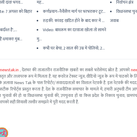
यासी दांव! भगव...
मह...
निर्वाचन क्षेत्र
e: 7 अगस्त को बिहार
कर्णप्रयाग–नैनीसैंण मार्ग पर भरभराकर टूट...
विधानसभा चुन
रुड़की: कांवड़ खंडित होने के बाद कार में ...
जवाब
्दाश्त है',...
Video: बाथरूम का दरवाजा खोला तो सामने
ैं धमाका! मुंब...
मु...
कभी घर बेचा, 2 साल की उम्र में पोलियो, 2...
newstak.in
, देशभर की ताजातरीन राजनीतिक खबरों का सबसे भरोसेमंद स्रोत है. आपको
new
तृत और तथ्यपरक रूप में मिलता है. यह कवरेज टेक्स्ट न्यूज, वीडियो न्यूज के रूप में पाठकों के लिए
ूरो टीम के अलावा News Tak के पास रिपोर्टर/ संवाददाताओं का विशाल नेटवर्क है. इस नेटवर्क की
सटीक रिपोर्ट्स प्रस्तुत करता है. देश के राजनीतिक समाचार के मामले में, हमारी अनुभवी ट
सभा चुनावों की हो या विधानसभा चुनावों की, उपचुनाव हों या किस प्रदेश के निकाय चुनाव, ग्रामप
पको सही सियासी तस्वीर समझने में पूरी मदद करती है.