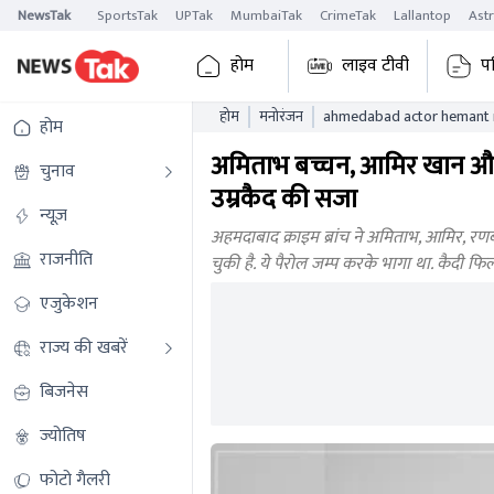
NewsTak
SportsTak
UPTak
MumbaiTak
CrimeTak
Lallantop
Ast
होम
लाइव टीवी
प
होम
मनोरंजन
ahmedabad actor hemant n
होम
worked with amitabh aamir
अमिताभ बच्चन, आमिर खान और 
चुनाव
उम्रकैद की सजा
न्यूज़
अहमदाबाद क्राइम ब्रांच ने अमिताभ, आमिर, 
राजनीति
चुकी है. ये पैरोल जम्प करके भागा था. कैदी फिल्
एजुकेशन
राज्य की खबरें
बिजनेस
ज्योतिष
फोटो गैलरी