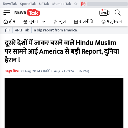
NewsTak
SportsTak
UPTak
MumbaiTak
CrimeTak
Lallantop
AstroTak
होम
चुनाव
न्यूज़
राजनीति
एजुकेशन
होम
भारत Tak
a big report from america
has come out on hindu
दूसरे देशों में जाकर बसने वाले Hindu Muslim
muslims who have settled
in other countries the
पर सामने आई America से बड़ी Report, दुनिया
world is shocked
हैरान !
आयुष मिश्रा
21 Aug 2024
(अपडेटेड:
Aug 21 2024 3:06 PM
)