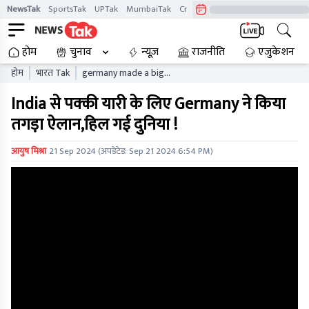
NewsTak
SportsTak
UPTak
MumbaiTak
CrimeTak
Lallantop
AstroTak
होम
चुनाव
न्यूज़
राजनीति
एजुकेशन
होम
भारत Tak
germany made a big
announcement for a strong
India से पक्की यारी के लिए Germany ने किया
friendship with india the
world was shaken
तगड़ा ऐलान,हिल गई दुनिया !
आयुष मिश्रा
21 Sep 2024
(अपडेटेड:
Sep 21 2024 6:54 PM
)