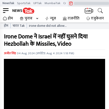
NewsTak
SportsTak
UPTak
MumbaiTak
CrimeTak
Lallantop
AstroTak
होम
चुनाव
न्यूज़
राजनीति
एजुकेशन
होम
भारत Tak
irone dome did not allow
hezbollahs missiles to
Irone Dome ने Israel में नहीं घुसने दिया
enter israel video
Hezbollah के Missiles, Video
अजीत सिंह
04 Aug 2024
(अपडेटेड:
Aug 4 2024 1:18 PM
)