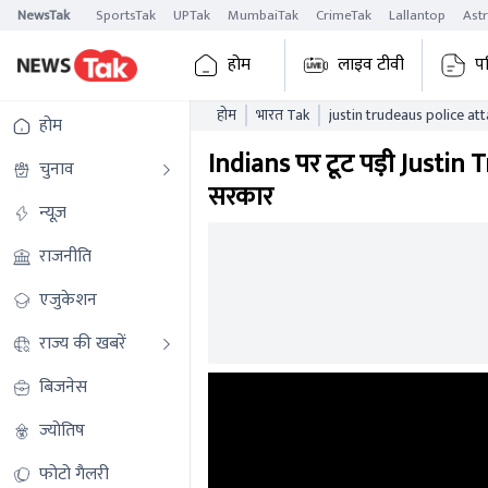
NewsTak
SportsTak
UPTak
MumbaiTak
CrimeTak
Lallantop
Ast
होम
लाइव टीवी
प
होम
भारत Tak
justin trudeaus police a
होम
supporting khalistanis
Indians पर टूट पड़ी Justin 
चुनाव
सरकार
न्यूज़
राजनीति
एजुकेशन
राज्य की खबरें
बिजनेस
ज्योतिष
फोटो गैलरी