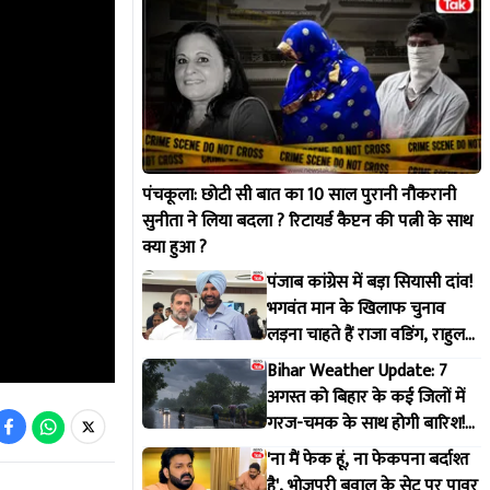
पंचकूला: छोटी सी बात का 10 साल पुरानी नौकरानी
सुनीता ने लिया बदला ? रिटायर्ड कैप्टन की पत्नी के साथ
क्या हुआ ?
पंजाब कांग्रेस में बड़ा सियासी दांव!
भगवंत मान के खिलाफ चुनाव
लड़ना चाहते हैं राजा वडिंग, राहुल
गांधी से मांगी हरी झंडी
Bihar Weather Update: 7
अगस्त को बिहार के कई जिलों में
गरज-चमक के साथ होगी बारिश!
IMD ने जारी किया अलर्ट
'ना मैं फेक हूं, ना फेकपना बर्दाश्त
है', भोजपुरी बवाल के सेट पर पावर