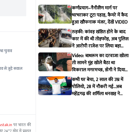
कर्णप्रयाग–नैनीसैंण मार्ग पर
भरभराकर टूटा पहाड़, कैमरे में कैद
हुआ खौफनाक मंजर, देंखें VIDEO
रुड़की: कांवड़ खंडित होने के बाद
कार में की थी तोड़फोड़, अब पुलिस
ने आरोपी राजेश पर लिया बड़ा
भा चुनाव
एक्शन
Video: बाथरूम का दरवाजा खोला
तो सामने मुंह खोले बैठा था
ाव से जुड़े सवाल
विकराल मगरमच्छ, डॉगी ने दिया
मकान मालिक को इशारा
कभी घर बेचा, 2 साल की उम्र में
पोलियो, 28 में नौकरी गई...अब
महेंद्रगढ़ की शर्मिला धनखड़ ने
कॉमनवेल्थ गेम्स में रचा इतिहास
stak.in
पर भारत की
 24*7 मोड में प्रस्तुत