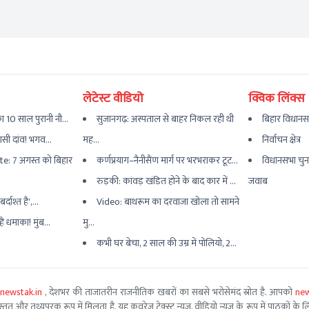
लेटेस्ट वीडियो
क्विक लिंक्स
 10 साल पुरानी नौ...
सुजानगढ़: अस्पताल से बाहर निकल रही थी
बिहार विधानस
यासी दांव! भगव...
मह...
निर्वाचन क्षेत्र
e: 7 अगस्त को बिहार
कर्णप्रयाग–नैनीसैंण मार्ग पर भरभराकर टूट...
विधानसभा चुन
रुड़की: कांवड़ खंडित होने के बाद कार में ...
जवाब
्दाश्त है',...
Video: बाथरूम का दरवाजा खोला तो सामने
ैं धमाका! मुंब...
मु...
कभी घर बेचा, 2 साल की उम्र में पोलियो, 2...
newstak.in
, देशभर की ताजातरीन राजनीतिक खबरों का सबसे भरोसेमंद स्रोत है. आपको
new
तृत और तथ्यपरक रूप में मिलता है. यह कवरेज टेक्स्ट न्यूज, वीडियो न्यूज के रूप में पाठकों के लिए