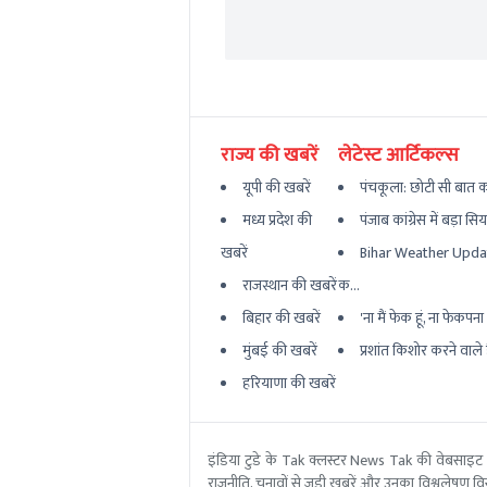
राज्य की खबरें
लेटेस्ट आर्टिकल्स
यूपी की खबरें
पंचकूला: छोटी सी बात का
मध्य प्रदेश की
पंजाब कांग्रेस में बड़ा सि
खबरें
Bihar Weather Updat
राजस्थान की खबरें
क...
बिहार की खबरें
'ना मैं फेक हूं, ना फेकपना बर
मुंबई की खबरें
प्रशांत किशोर करने वाले ह
हरियाणा की खबरें
इंडिया टुडे के Tak क्लस्टर News Tak की वेबसाइट
राजनीति, चुनावों से जुड़ी खबरें और उनका विश्वलेषण विस्