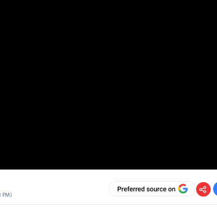
3 PM
)