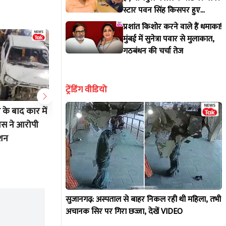
स्टार पवन सिंह किसपर हुए
आगबबूला?
प्रशांत किशोर करने वाले हैं धमाका!
मुंबई में सुनेत्रा पवार से मुलाकात,
गठबंधन की चर्चा तेज
ट्रेंडिंग वीडियो
 के बाद कार में
Video: बाथरूम का दरवाजा खोला तो
कभी घर बे
िस ने आरोपी
सामने मुंह खोले बैठा था विकराल
28 में नौक
्शन
मगरमच्छ, डॉगी ने दिया मकान मालिक
की शर्मिला
को इशारा
रचा इतिह
Jul 30 2026 6:51 PM
Jul 30 20
सुजानगढ़: अस्पताल से बाहर निकल रही थी महिला, तभी
अचानक सिर पर गिरा छज्जा, देखें VIDEO