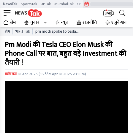
NewsTak
SportsTak
UPTak
MumbaiTak
CrimeTak
Lallantop
AstroTak
होम
चुनाव
न्यूज़
राजनीति
एजुकेशन
होम
भारत Tak
pm modi spoke to tesla
ceo elon musk over phone
Pm Modi की Tesla CEO Elon Musk की
call
Phone Call पर बात, बहुत बड़े Investment की
तैयारी !
ऋषि राज
18 Apr 2025
(अपडेटेड:
Apr 18 2025 7:33 PM
)