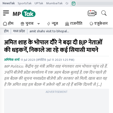
NewsTak
SportsTak
UPTak
MumbaiTak
CrimeTak
Lallantop
AstroTak
होम
चुनाव
न्यूज़
राजनीति
एजुकेशन
होम
मध्य प्रदेश
amit shahs visit to bhopal
increased the heartbeat of
अमित शाह के भोपाल दौरे ने बढ़ा दी BJP नेताओं
bjp leaders many political
meanings are being
की धड़कनें, निकाले जा रहे कई सियासी मायने
extracted
अभिषेक शर्मा
11 Jul 2023
(अपडेटेड:
Jul 11 2023 1:25 PM
)
MP Politics: केंद्रीय गृह मंत्री अमित शाह मंगलवार शाम भोपाल पहुंच रहे हैं.
उन्होंने बीजेपी प्रदेश कार्यालय में एक अहम बैठक बुलाई है. एक दिन पहले ही
इस बैठक की सूचना मध्यप्रदेश बीजेपी और सरकार को मिली. खास बात यह
है कि अमित शाह इस बैठक में अकेले नहीं आ रहे हैं बल्कि दिल्ली से […]
ADVERTISEMENT