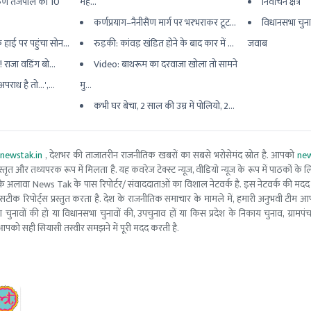
ुण तेजपाल को 10
मह...
निर्वाचन क्षेत्र
कर्णप्रयाग–नैनीसैंण मार्ग पर भरभराकर टूट...
विधानसभा चुना
हाई पर पहुंचा सोन...
रुड़की: कांवड़ खंडित होने के बाद कार में ...
जवाब
! राजा वडिंग बो...
Video: बाथरूम का दरवाजा खोला तो सामने
पराध है तो...',...
मु...
कभी घर बेचा, 2 साल की उम्र में पोलियो, 2...
newstak.in
, देशभर की ताजातरीन राजनीतिक खबरों का सबसे भरोसेमंद स्रोत है. आपको
new
तृत और तथ्यपरक रूप में मिलता है. यह कवरेज टेक्स्ट न्यूज, वीडियो न्यूज के रूप में पाठकों के लिए
ूरो टीम के अलावा News Tak के पास रिपोर्टर/ संवाददाताओं का विशाल नेटवर्क है. इस नेटवर्क की
सटीक रिपोर्ट्स प्रस्तुत करता है. देश के राजनीतिक समाचार के मामले में, हमारी अनुभवी ट
सभा चुनावों की हो या विधानसभा चुनावों की, उपचुनाव हों या किस प्रदेश के निकाय चुनाव, ग्रामप
पको सही सियासी तस्वीर समझने में पूरी मदद करती है.