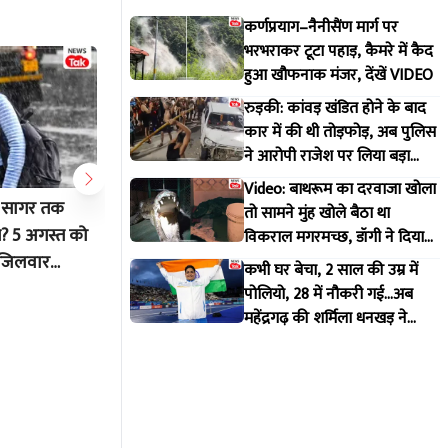
कर्णप्रयाग–नैनीसैंण मार्ग पर
भरभराकर टूटा पहाड़, कैमरे में कैद
हुआ खौफनाक मंजर, देंखें VIDEO
रुड़की: कांवड़ खंडित होने के बाद
कार में की थी तोड़फोड़, अब पुलिस
ने आरोपी राजेश पर लिया बड़ा
एक्शन
Video: बाथरूम का दरवाजा खोला
े सागर तक
MP Weather Update: मध्य प्रदेश में 6
ग्वालियर 
तो सामने मुंह खोले बैठा था
त? 5 अगस्त को
अगस्त को इन 9 जिलों में भारी बारिश का
1550 करोड़
विकराल मगरमच्छ, डॉगी ने दिया
मकान मालिक को इशारा
ा जिलवार
अनुमान, मौसम विभाग ने जारी
का पहला 
कभी घर बेचा, 2 साल की उम्र में
किया येलो अलर्ट
मैन्युफैक्च
पोलियो, 28 में नौकरी गई...अब
Aug 5 2026 4:33 PM
Aug 5 20
महेंद्रगढ़ की शर्मिला धनखड़ ने
कॉमनवेल्थ गेम्स में रचा इतिहास