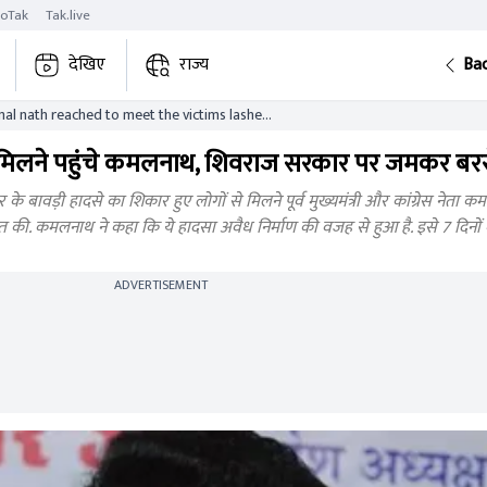
roTak
Tak.live
देखिए
राज्य
Ba
al nath reached to meet the victims lashed
 chauhan government
 से मिलने पहुंचे कमलनाथ, शिवराज सरकार पर जमकर बर
बावड़ी हादसे का शिकार हुए लोगों से मिलने पूर्व मुख्यमंत्री और कांग्रेस नेता क
ीत की. कमलनाथ ने कहा कि ये हादसा अवैध निर्माण की वजह से हुआ है. इसे 7 दिनों मे
ADVERTISEMENT