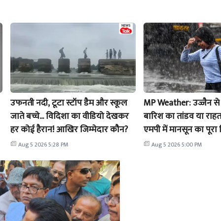
उफनती नदी, टूटा स्टॉप डैम और स्कूल
MP Weather: उज्जैन स
जाते बच्चे... विदिशा का वीडियो देखकर
बारिश का तांडव या राह
हर कोई हैरान! आखिर जिम्मेदार कौन?
एमपी में मानसून का पूर
हिसाब-किताब
Aug 5 2026 5:28 PM
Aug 5 2026 5:00 PM