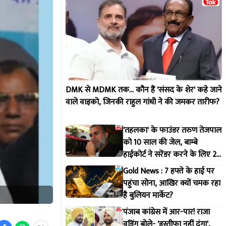
DMK से MDMK तक... कौन हैं 'संसद के शेर' कहे जाने
वाले वाइको, जिनकी राहुल गांधी ने की जमकर तारीफ?
'तहलका' के फाउंडर तरुण तेजपाल
को 10 साल की जेल, बाम्बे
हाईकोर्ट ने सरेंडर करने के लिए 2
हफ्ते का दिया समय
Gold News : 7 हफ्ते के हाई पर
पहुंचा सोना, आखिर क्यों चमक रहा
है बुलियन मार्केट?
पंजाब कांग्रेस में आर-पार! राजा
वडिंग बोले- 'इस्तीफा नहीं दूंगा',