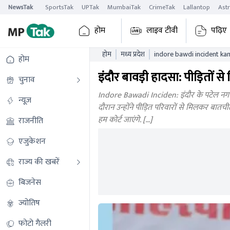
NewsTak
SportsTak
UPTak
MumbaiTak
CrimeTak
Lallantop
Ast
होम
लाइव टीवी
पढ़िए
होम
मध्य प्रदेश
indore bawdi incident kam
होम
out at the shivraj singh
इंदौर बावड़ी हादसा: पीड़ितों
चुनाव
Indore Bawadi Inciden: इंदौर के पटेल नगर के 
न्यूज़
दौरान उन्होंने पीड़ित परिवारों से मिलकर बातच
हम कोर्ट जाएंगे. […]
राजनीति
एजुकेशन
राज्य की खबरें
बिजनेस
ज्योतिष
फोटो गैलरी