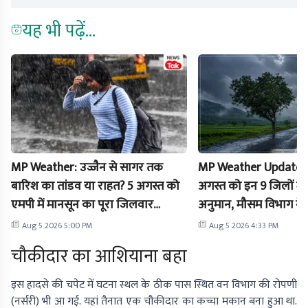
यह भी पढ़ें...
MP Weather: उज्जैन से सागर तक
MP Weather Update: मध्य
बारिश का तांडव या राहत? 5 अगस्त को
अगस्त को इन 9 जिलों में
एमपी में मानसून का पूरा जिलवार
अनुमान, मौसम विभाग ने 
हिसाब-किताब
किया येलो अलर्ट
Aug 5 2026 5:00 PM
Aug 5 2026 4:33 PM
चौकीदार का आशियाना बहा
इस हादसे की चपेट में घटना स्थल के ठीक पास स्थित वन विभाग की रोपणी
(नर्सरी) भी आ गई. यहां तैनात एक चौकीदार का कच्चा मकान बना हुआ था.