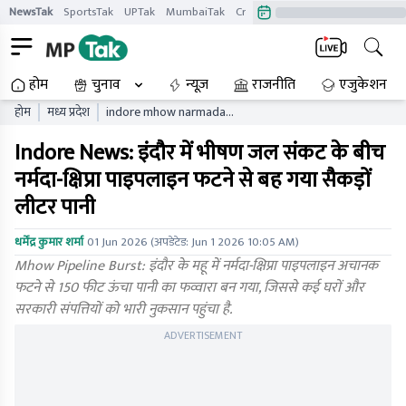
NewsTak
SportsTak
UPTak
MumbaiTak
CrimeTak
Lallantop
AstroTak
होम
चुनाव
न्यूज़
राजनीति
एजुकेशन
होम
मध्य प्रदेश
indore mhow narmada
kshipra water pipeline
Indore News: इंदौर में भीषण जल संकट के बीच
burst fountain video viral
mpytgc
नर्मदा-क्षिप्रा पाइपलाइन फटने से बह गया सैकड़ों
लीटर पानी
धर्मेंद्र कुमार शर्मा
01 Jun 2026
(अपडेटेड:
Jun 1 2026 10:05 AM
)
Mhow Pipeline Burst: इंदौर के महू में नर्मदा-क्षिप्रा पाइपलाइन अचानक
फटने से 150 फीट ऊंचा पानी का फव्वारा बन गया, जिससे कई घरों और
सरकारी संपत्तियों को भारी नुकसान पहुंचा है.
ADVERTISEMENT