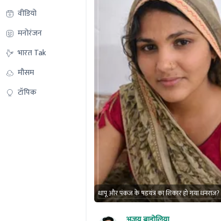
वीडियो
मनोरंजन
भारत Tak
मौसम
टॉपिक
धापू और पंकज के षडयंत्र का शिकार हो गया धनराज?
अजय बाड़ोलिया