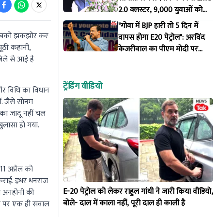
2.0 क्लस्टर, 9,000 युवाओं को
मिलेगा रोजगार और ₹3,000 करोड़
"गोवा में BJP हारी तो 5 दिन में
का आएगा निवेश
े सबको झकझोर कर
वापस होगा E20 पेट्रोल": अरविंद
झूठी कहानी,
केजरीवाल का पीएम मोदी पर
िले से आई है
तीखा हमला, AAP की सरकार
बनाने की अपील
ट्रेंडिंग वीडियो
और विधि का विधान
. जैसे सोनम
 का जादू नहीं चल
खुलासा हो गया.
11 अप्रैल को
ज कराई. इधर धनराज
E-20 पेट्रोल को लेकर राहुल गांधी ने जारी किया वीडियो,
थ अनहोनी की
बोले- दाल में काला नहीं, पूरी दाल ही काली है
बान पर एक ही सवाल