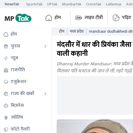
NewsTak
SportsTak
UPTak
MumbaiTak
CrimeTak
Lallantop
Ast
होम
लाइव टीवी
पढ़िए
होम
मध्य प्रदेश
mandsaur dudhakhedi dhan
होम
ke tukde
मंदसौर में धार की प्रियंका जै
चुनाव
वाली कहानी
न्यूज़
Dhanraj Murder Mandsaur: मध्य प्रदेश के मंद
राजनीति
मिलकर पति धनराज की जान ले ली. गहरे गड्‌ढे स
एजुकेशन
राज्य की खबरें
बिजनेस
ज्योतिष
फोटो गैलरी