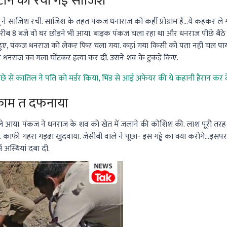
टाने की रची गई साजिश
 साजिश रची. साजिश के तहत पंकज धनाराज को कहीं प्रोग्राम है...ये कहकर ले ग
करीब 8 बजे वो घर छोड़ने भी आया. बाइक पंकज चला रहा था और धनराज पीछे बैठे थ
धर हुए, पंकज धनराज को लेकर फिर चला गया. कहां गया किसी को पता नहीं चल पा
े धनराज का गला घोंटकर हत्या कर दी. उसने शव के टुकड़े किए.
ीछे से कातिल ने पति को मर्डर किया, भिंड से आई अफेयर की ये कहानी हैरान कर द
ाकाम त दफनाया
आया. पंकज ने धनराज के शव को खेत में जलाने की कोशिश की. लाश पूरी तरह 
काफी गहरा गड्‌ढा खुदवाया. जेसीबी वाले ने पूछा- इस गड्ढे का क्या करोगे...इसप
ें अस्थियां दबा दी.