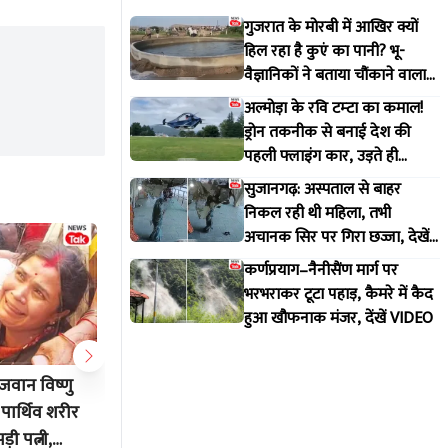
गुजरात के मोरबी में आखिर क्यों
हिल रहा है कुएं का पानी? भू-
वैज्ञानिकों ने बताया चौंकाने वाला
सच
अल्मोड़ा के रवि टम्टा का कमाल!
ड्रोन तकनीक से बनाई देश की
पहली फ्लाइंग कार, उड़ते ही
वायरल हुआ वीडियो
सुजानगढ़: अस्पताल से बाहर
निकल रही थी महिला, तभी
अचानक सिर पर गिरा छज्जा, देखें
VIDEO
कर्णप्रयाग–नैनीसैंण मार्ग पर
भरभराकर टूटा पहाड़, कैमरे में कैद
हुआ खौफनाक मंजर, देंखें VIDEO
जवान विष्णु
MP: डैम पर छलांग लगाकर स्कूल जाते
MP: नरोत्त
 पार्थिव शरीर
बच्चे का वीडियो वायरल होने के बाद
वाला है फै
ी पत्नी,
प्रशासन हरकत में, उठाया ये शानदार
गए ?