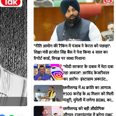
"नीति आयोग की रैंकिंग में पंजाब ने केरल को पछाड़ा":
शिक्षा मंत्री हरजोत सिंह बैंस ने पेश किया 4 साल का
रिपोर्ट कार्ड, विपक्ष पर साधा निशाना
"मोदी सरकार के दबाव में मेटा दबा
रहा आवाज": अरविंद केजरीवाल
का आरोप- इंस्टाग्राम अकाउंट
किया सीमित, कारण भी नहीं बता
छत्तीसगढ़ में AI क्रांति का आगाज:
रही कंपनी
₹500 करोड़ के AI मिशन को मिली
मंजूरी, मुंगेली में लगेगा BEML का
बड़ा हैवी मशीनरी प्लांट
छत्तीसगढ़ को बड़ी औद्योगिक
सौगात: राजनांदगांव में बनेगा EMC