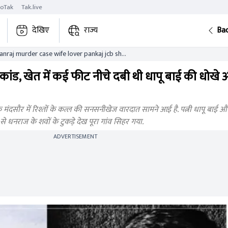
roTak
Tak.live
देखिए
राज्य
Ba
raj murder case wife lover pankaj jcb shav
सा कांड, खेत में कई फीट नीचे दबी थी धापू बाई की धोख
सौर में रिश्तों के कत्ल की सनसनीखेज वारदात सामने आई है. पत्नी धापू बाई और प
े धनराज के शवों के टुकड़े देख पूरा गांव सिहर गया.
ADVERTISEMENT