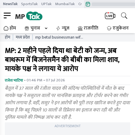
NewsTak
SportsTak
UPTak
MumbaiTak
CrimeTak
Lallantop
AstroTak
होम
चुनाव
न्यूज़
राजनीति
एजुकेशन
होम
मध्य प्रदेश
mp betul businessman wife
ranjita yadav suspicious
MP: 2 महीने पहले दिया था बेटी को जन्म, अब
death family allegation
mental torture mpytgc
बाथरूम में बिजनेसमैन की बीबी का मिला शाव,
मायके पक्ष ने लगाया ये आरोप
• 01:46 PM • 07 Jul 2026
राजेश भाटिया
बैतूल में 37 साल की रंजीता यादव की संदिग्ध परिस्थितियों में मौत के बाद
मायके पक्ष ने ससुराल वालों पर मानसिक प्रताड़ना और टॉर्चर करने का गंभीर
आरोप लगाया है. वहीं, ससुर ने इन आरोपों को पूरी तरह खारिज करते हुए दावा
किया है कि बहू पिछले 10 सालों से डिप्रेशन का इलाज करा रही थी और
पुलिस मामले की निष्पक्ष जांच कर रही है.
ADVERTISEMENT