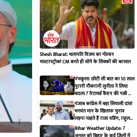
Shesh Bharat: थलापति विजय का गोल्डन
मास्टरस्ट्रोक! CM बनते ही सोने के सिक्कों की बरसात
पंचकूला: छोटी सी बात का 10 साल
पुरानी नौकरानी सुनीता ने लिया
बदला ? रिटायर्ड कैप्टन की पत्नी के
साथ क्या हुआ ?
पंजाब कांग्रेस में बड़ा सियासी दांव!
भगवंत मान के खिलाफ चुनाव
लड़ना चाहते हैं राजा वडिंग, राहुल
गांधी से मांगी हरी झंडी
Bihar Weather Update: 7
अगस्त को बिहार के कई जिलों में