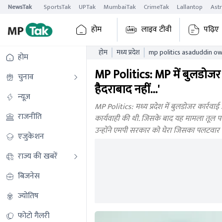
NewsTak
SportsTak
UPTak
MumbaiTak
CrimeTak
Lallantop
Ast
होम
लाइव टीवी
पढ़िए
होम
मध्य प्रदेश
mp politics asaduddin owa
होम
countered cm mohan yad
MP Politics: MP में बुलडोजर 
चुनाव
हैदराबाद नहीं...'
न्यूज़
MP Politics: मध्य प्रदेश में बुलडोजर कार्रवाई आ
राजनीति
कार्यवाही की थी. जिसके बाद यह मामला तूल पकड
उन्होंने एमपी सरकार को घेरा जिसका पलटवार
एजुकेशन
राज्य की खबरें
बिजनेस
ज्योतिष
फोटो गैलरी