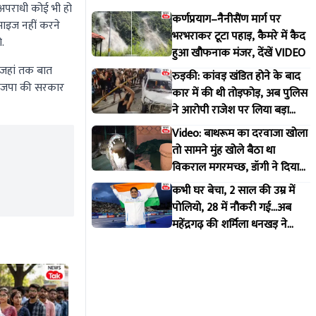
. अपराधी कोई भी हो
कर्णप्रयाग–नैनीसैंण मार्ग पर
माइज नहीं करने
भरभराकर टूटा पहाड़, कैमरे में कैद
.
हुआ खौफनाक मंजर, देंखें VIDEO
 जहां तक बात
रुड़की: कांवड़ खंडित होने के बाद
 भाजपा की सरकार
कार में की थी तोड़फोड़, अब पुलिस
ने आरोपी राजेश पर लिया बड़ा
एक्शन
Video: बाथरूम का दरवाजा खोला
तो सामने मुंह खोले बैठा था
विकराल मगरमच्छ, डॉगी ने दिया
मकान मालिक को इशारा
कभी घर बेचा, 2 साल की उम्र में
पोलियो, 28 में नौकरी गई...अब
महेंद्रगढ़ की शर्मिला धनखड़ ने
कॉमनवेल्थ गेम्स में रचा इतिहास