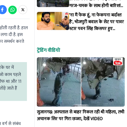
गरज-चमक के साथ होगी बारिश!
IMD ने जारी किया अलर्ट
'ना मैं फेक हूं, ना फेकपना बर्दाश्त
है', भोजपुरी बवाल के सेट पर पावर
होती रहती है. हाल
स्टार पवन सिंह किसपर हुए
 लगा दी है. इस
आगबबूला?
 का समर्थन करते
ट्रेंडिंग वीडियो
े घर में
 जो काम पहले
 बीफ था और 11
े जाते हैं
सुजानगढ़: अस्पताल से बाहर निकल रही थी महिला, तभी
अचानक सिर पर गिरा छज्जा, देखें VIDEO
वर्ग से संबंध