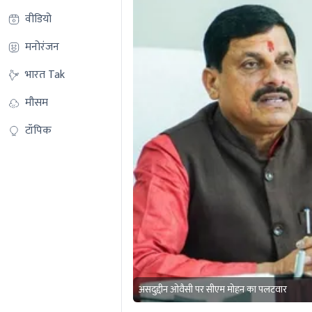
वीडियो
मनोरंजन
भारत Tak
मौसम
टॉपिक
असदुद्दीन ओवैसी पर सीएम मोहन का पलटवार