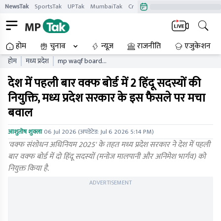
NewsTak
SportsTak
UPTak
MumbaiTak
CrimeTak
Lallantop
AstroTak
होम
चुनाव
न्यूज़
राजनीति
एजुकेशन
होम
मध्य प्रदेश
mp waqf board
reconstitution two hindu
देश में पहली बार वक्फ बोर्ड में 2 हिंदू सदस्यों की
members appointed first
time india historic decision
नियुक्ति, मध्य प्रदेश सरकार के इस फैसले पर मचा
mpytgc
बवाल
आशुतोष शुक्ला
06 Jul 2026
(अपडेटेड:
Jul 6 2026 5:14 PM
)
'वक्फ संशोधन अधिनियम 2025' के तहत मध्य प्रदेश सरकार ने देश में पहली
बार वक्फ बोर्ड में दो हिंदू सदस्यों (मनोज मालपानी और अनिमेश भार्गव) को
नियुक्त किया है.
ADVERTISEMENT