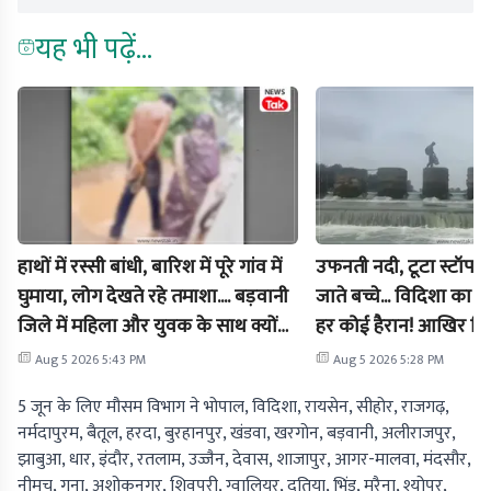
यह भी पढ़ें...
हाथों में रस्सी बांधी, बारिश में पूरे गांव में
उफनती नदी, टूटा स्टॉप 
घुमाया, लोग देखते रहे तमाशा.... बड़वानी
जाते बच्चे... विदिशा का 
जिले में महिला और युवक के साथ क्यों
हर कोई हैरान! आखिर जिम
किया गया ये सलूक? जानें पूरा मामला
Aug 5 2026 5:43 PM
Aug 5 2026 5:28 PM
5 जून के लिए मौसम विभाग ने भोपाल, विदिशा, रायसेन, सीहोर, राजगढ़,
नर्मदापुरम, बैतूल, हरदा, बुरहानपुर, खंडवा, खरगोन, बड़वानी, अलीराजपुर,
झाबुआ, धार, इंदौर, रतलाम, उज्जैन, देवास, शाजापुर, आगर-मालवा, मंदसौर,
नीमच, गुना, अशोकनगर, शिवपुरी, ग्वालियर, दतिया, भिंड, मुरैना, श्योपुर,