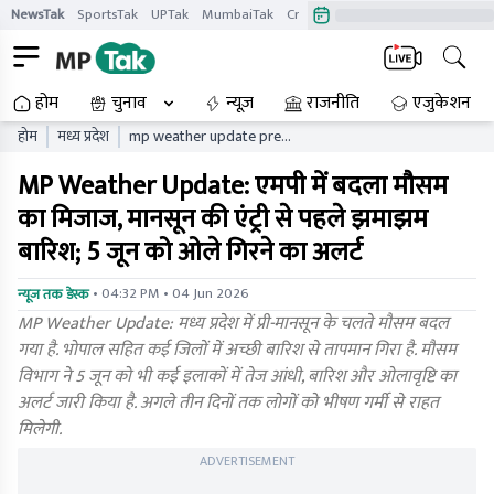
NewsTak
SportsTak
UPTak
MumbaiTak
CrimeTak
Lallantop
AstroTak
होम
चुनाव
न्यूज़
राजनीति
एजुकेशन
होम
मध्य प्रदेश
mp weather update pre
monsoon rain alert bhopal
MP Weather Update: एमपी में बदला मौसम
indore temperature drop
का मिजाज, मानसून की एंट्री से पहले झमाझम
बारिश; 5 जून को ओले गिरने का अलर्ट
• 04:32 PM • 04 Jun 2026
न्यूज तक डेस्क
MP Weather Update: मध्य प्रदेश में प्री-मानसून के चलते मौसम बदल
गया है. भोपाल सहित कई जिलों में अच्छी बारिश से तापमान गिरा है. मौसम
विभाग ने 5 जून को भी कई इलाकों में तेज आंधी, बारिश और ओलावृष्टि का
अलर्ट जारी किया है. अगले तीन दिनों तक लोगों को भीषण गर्मी से राहत
मिलेगी.
ADVERTISEMENT