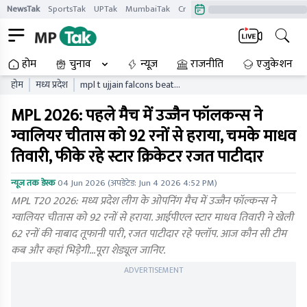
NewsTak
SportsTak
UPTak
MumbaiTak
CrimeTak
Lallantop
AstroTak
होम
चुनाव
न्यूज़
राजनीति
एजुकेशन
होम
मध्य प्रदेश
mpl t ujjain falcons beat
gwalior cheetahs madhav
MPL 2026: पहले मैच में उज्जैन फॉलकन्स ने
tiwari rajat patidar
ग्वालियर चीतास को 92 रनों से हराया, चमके माधव
तिवारी, फीके रहे स्टार क्रिकेटर रजत पाटीदार
न्यूज तक डेस्क
04 Jun 2026
(अपडेटेड:
Jun 4 2026 4:52 PM
)
MPL T20 2026: मध्य प्रदेश लीग के ओपनिंग मैच में उज्जैन फॉल्कन्स ने
ग्वालियर चीतास को 92 रनों से हराया. आईपीएल स्टार माधव तिवारी ने खेली
62 रनों की नाबाद तूफानी पारी, रजत पाटीदार रहे फ्लॉप. आज कौन सी टीम
कब और कहां भिड़ेगी...पूरा शेड्यूल जानिए.
ADVERTISEMENT