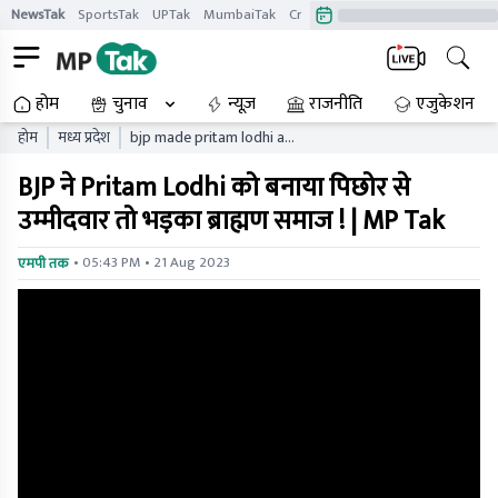
NewsTak
SportsTak
UPTak
MumbaiTak
CrimeTak
Lallantop
AstroTak
होम
चुनाव
न्यूज़
राजनीति
एजुकेशन
होम
मध्य प्रदेश
bjp made pritam lodhi a
candidate from pichor the
BJP ने Pritam Lodhi को बनाया पिछोर से
brahmin community got
angry
उम्मीदवार तो भड़का ब्राह्मण समाज ! | MP Tak
• 05:43 PM • 21 Aug 2023
एमपी तक