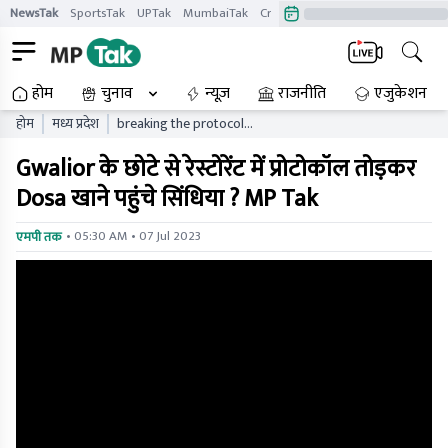
NewsTak
SportsTak
UPTak
MumbaiTak
CrimeTak
Lallantop
AstroTak
होम
चुनाव
न्यूज़
राजनीति
एजुकेशन
होम
मध्य प्रदेश
breaking the protocol
scindia came to eat dosa in
Gwalior के छोटे से रेस्टोरेंट में प्रोटोकॉल तोड़कर
a small restaurant in
gwalior mp tak
Dosa खाने पहुंचे सिंधिया ? MP Tak
• 05:30 AM • 07 Jul 2023
एमपी तक