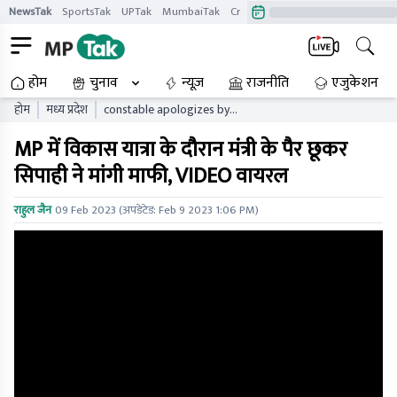
NewsTak
SportsTak
UPTak
MumbaiTak
CrimeTak
Lallantop
AstroTak
होम
चुनाव
न्यूज़
राजनीति
एजुकेशन
होम
मध्य प्रदेश
constable apologizes by
touching ministers feet
MP में विकास यात्रा के दौरान मंत्री के पैर छूकर
during vikas yatra in mp
video viral
सिपाही ने मांगी माफी, VIDEO वायरल
राहुल जैन
09 Feb 2023
(अपडेटेड:
Feb 9 2023 1:06 PM
)