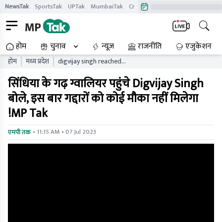
NewsTak
SportsTak
UPTak
MumbaiTak
CrimeTak
Lallantop
AstroTak
होम
चुनाव
न्यूज़
राजनीति
एजुकेशन
होम
मध्य प्रदेश
digvijay singh reached
gwalior the stronghold of
सिंधिया के गढ़ ग्वालियर पहुंचे Digvijay Singh
scindia said this time the
traitors will not get any
बोले, इस बार गद्दारों को कोई मौका नहीं मिलेगा
chancemp tak
!MP Tak
• 11:15 AM • 07 Jul 2023
एमपी तक