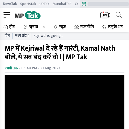
NewsTak
SportsTak
UPTak
MumbaiTak
CrimeTak
Lallantop
AstroTak
होम
चुनाव
न्यूज़
राजनीति
एजुकेशन
होम
मध्य प्रदेश
kejriwal is giving
guarantees in mp kamal
MP में Kejriwal दे रहे हैं गारंटी, Kamal Nath
nath said he should stop all
this mp tak
बोले, ये सब बंद करें वो ! | MP Tak
• 05:40 PM • 21 Aug 2023
एमपी तक