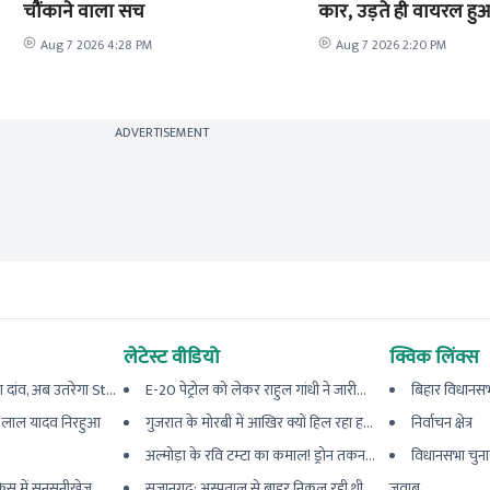
चौंकाने वाला सच
कार, उड़ते ही वायरल हु
Aug 7 2026 4:28 PM
Aug 7 2026 2:20 PM
ADVERTISEMENT
लेटेस्ट वीडियो
क्विक लिंक्स
दांव, अब उतरेगा St...
E-20 पेट्रोल को लेकर राहुल गांधी ने जारी...
बिहार विधानसभ
श लाल यादव निरहुआ
गुजरात के मोरबी में आखिर क्यों हिल रहा ह...
निर्वाचन क्षेत्र
अल्मोड़ा के रवि टम्टा का कमाल! ड्रोन तकन...
विधानसभा चुना
केस में सनसनीखेज
सुजानगढ़: अस्पताल से बाहर निकल रही थी
जवाब