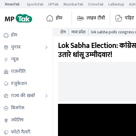
NewsTak
SportsTak
UPTak
MumbaiTak
CrimeTak
Lallantop
Ast
होम
लाइव टीवी
पढ़िए
होम
मध्य प्रदेश
lok sabha polls congress 
होम
three seats election upda
Lok Sabha Election: कांग्रे
चुनाव
उतारे धांसू उम्मीदवार!
न्यूज़
राजनीति
एजुकेशन
राज्य की खबरें
बिजनेस
ज्योतिष
फोटो गैलरी