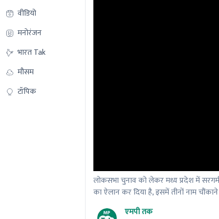
वीडियो
मनोरंजन
भारत Tak
मौसम
टॉपिक
लोकसभा चुनाव को लेकर मध्य प्रदेश में सरगर्मी
का ऐलान कर दिया है, इसमें तीनों नाम चौंकाने व
एमपी तक