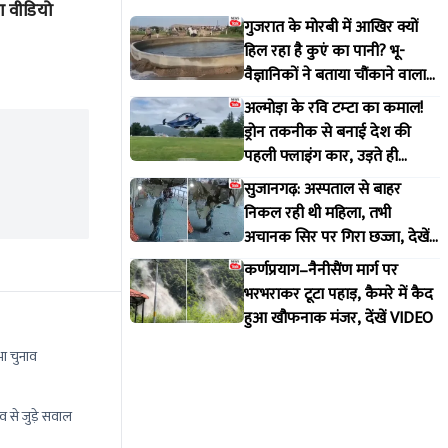
आ वीडियो
छज्जा, देखें VIDEO
मंजर, देंख
गुजरात के मोरबी में आखिर क्यों
Aug 5 2026 4:58 PM
Aug 3 20
हिल रहा है कुएं का पानी? भू-
वैज्ञानिकों ने बताया चौंकाने वाला
सच
अल्मोड़ा के रवि टम्टा का कमाल!
ड्रोन तकनीक से बनाई देश की
पहली फ्लाइंग कार, उड़ते ही
वायरल हुआ वीडियो
सुजानगढ़: अस्पताल से बाहर
निकल रही थी महिला, तभी
अचानक सिर पर गिरा छज्जा, देखें
VIDEO
कर्णप्रयाग–नैनीसैंण मार्ग पर
भरभराकर टूटा पहाड़, कैमरे में कैद
हुआ खौफनाक मंजर, देंखें VIDEO
ा चुनाव
व से जुड़े सवाल