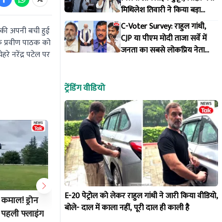
मिथिलेश तिवारी ने किया बड़ा
इंतजाम
C-Voter Survey: राहुल गांधी,
ी की अपनी बची हुई
CJP या पीएम मोदी ताजा सर्वे में
ुके प्रवीण पाठक को
जनता का सबसे लोकप्रिय नेता
े नरेंद्र पटेल पर
कौन?
ट्रेंडिंग वीडियो
E-20 पेट्रोल को लेकर राहुल गांधी ने जारी किया वीडियो,
 कमाल! ड्रोन
सुजानगढ़: अस्पताल से बाहर निकल रही
कर्णप्रया
बोले- दाल में काला नहीं, पूरी दाल ही काली है
पहली फ्लाइंग
थी महिला, तभी अचानक सिर पर गिरा
टूटा पहाड