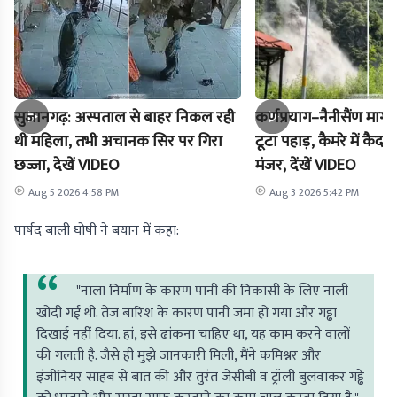
सुजानगढ़: अस्पताल से बाहर निकल रही
कर्णप्रयाग–नैनीसैंण मार
थी महिला, तभी अचानक सिर पर गिरा
टूटा पहाड़, कैमरे में क
छज्जा, देखें VIDEO
मंजर, देंखें VIDEO
Aug 5 2026 4:58 PM
Aug 3 2026 5:42 PM
पार्षद बाली घोषी ने बयान में कहा:
"नाला निर्माण के कारण पानी की निकासी के लिए नाली
खोदी गई थी. तेज बारिश के कारण पानी जमा हो गया और गड्ढा
दिखाई नहीं दिया. हां, इसे ढांकना चाहिए था, यह काम करने वालों
की गलती है. जैसे ही मुझे जानकारी मिली, मैंने कमिश्नर और
इंजीनियर साहब से बात की और तुरंत जेसीबी व ट्रॉली बुलवाकर गड्ढे