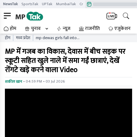
NewsTak
SportsTak
UPTak
MumbaiTak
CrimeTak
Lallantop
AstroTak
होम
चुनाव
न्यूज़
राजनीति
एजुकेशन
होम
मध्य प्रदेश
mp dewas girls fall into
open drain with scooty
MP में गजब का विकास, देवास में बीच सड़क पर
municipal corporation
negligence video mpytgc
स्कूटी सहित खुले नाले में समा गईं छात्राएं, देखें
रोंगटे खड़े करने वाला Video
• 04:59 PM • 03 Jul 2026
शकील खान